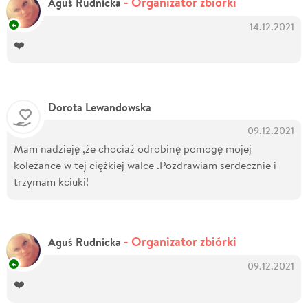
- Organizator zbiórki
Aguś Rudnicka
14.12.2021
❤️
Dorota Lewandowska
09.12.2021
Mam nadzieję ,że chociaż odrobinę pomogę mojej
koleżance w tej ciężkiej walce .Pozdrawiam serdecznie i
trzymam kciuki!
- Organizator zbiórki
Aguś Rudnicka
09.12.2021
❤️