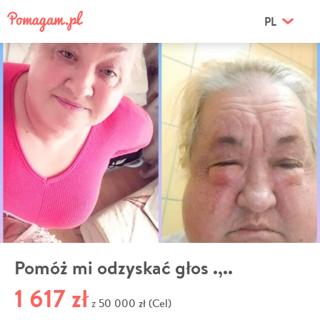
PL
Pomóż mi odzyskać głos .,..
1 617 zł
50 000 zł (Cel)
z