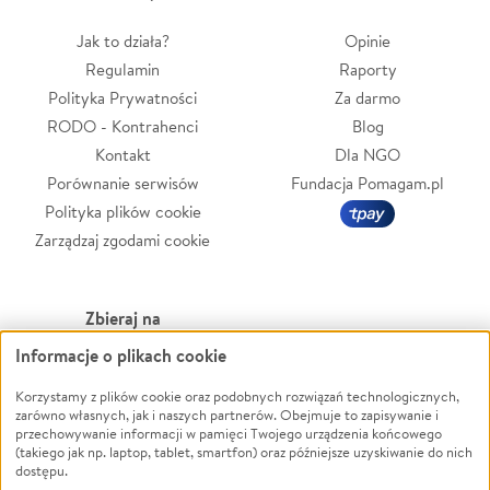
Jak to działa?
Opinie
Regulamin
Raporty
Polityka Prywatności
Za darmo
RODO - Kontrahenci
Blog
Kontakt
Dla NGO
Porównanie serwisów
Fundacja Pomagam.pl
Polityka plików cookie
Zarządzaj zgodami cookie
Zbieraj na
Informacje o plikach cookie
Leczenie
LGBTQ+
Zwierzęta
Powódź
Korzystamy z plików cookie oraz podobnych rozwiązań technologicznych,
zarówno własnych, jak i naszych partnerów. Obejmuje to zapisywanie i
Pożar
Wichura
przechowywanie informacji w pamięci Twojego urządzenia końcowego
(takiego jak np. laptop, tablet, smartfon) oraz późniejsze uzyskiwanie do nich
Ukraina
NGO
dostępu.
Sport
Religia