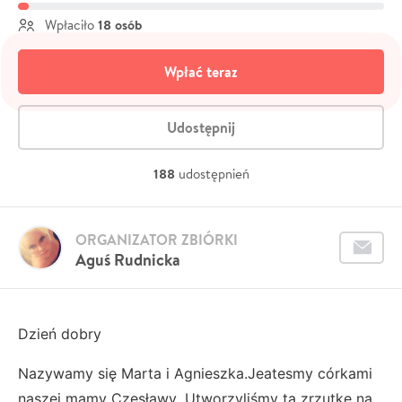
18 osób
Wpłaciło
Wpłać teraz
Udostępnij
188
udostępnień
ORGANIZATOR ZBIÓRKI
Aguś Rudnicka
Dzień dobry
Nazywamy się Marta i Agnieszka.Jeatesmy córkami
naszej mamy Czesławy .Utworzyliśmy tą zrzutkę na