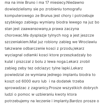
ma na imie Bruno i ma 17 miesiecy.Niedawno
dowiedzielismy sie po zrobieniu tomografu
komputerowego ze Brunus jest chory i potrzebuje
szybkiego zabiegu wymiany biodra lewego na juz bo
stan jest zaawansowany,a prawa zaczyna
chorowac.Ma dysplazje tylnych nog a jest jeszcze
szczeniakiem.Mial juz robiony zabieg we Wroclawiu
takzwane odbarczenie kosci z przodu,lekarz
wyciagnal odlamki kosci ktore przeszkadzaly bo
kulal i piszczal z bolu z lewa noga.Lekarz zrobil
zabieg zeby tez odciazyc tylne lapki.Lekarz
powiedzial ze wymiana jednego implantu biodra to
koszt od 6000 euro lub i na dodatek trzeba
sprowadzac z zagranicy.Prosze wszystkich dobrych
ludzi o pomoc w uzbieraniu kwoty ktora
potrzebujemy na leczenie i implanty.Bardzo prosze o