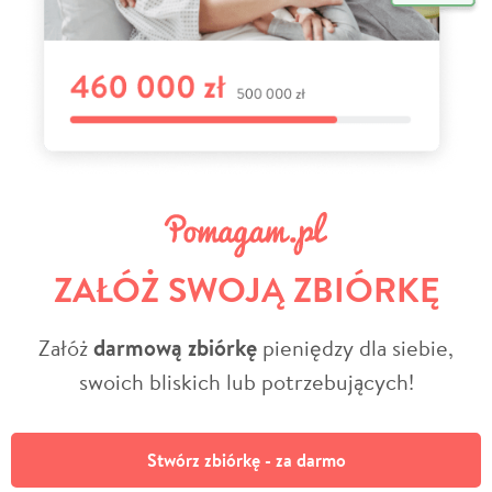
ZAŁÓŻ SWOJĄ ZBIÓRKĘ
Załóż
darmową zbiórkę
pieniędzy dla siebie,
swoich bliskich lub potrzebujących!
Stwórz zbiórkę - za darmo