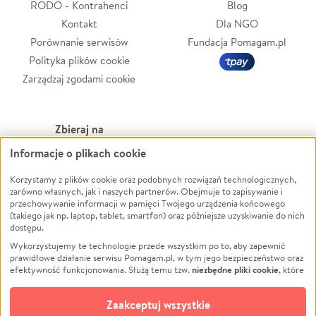
RODO - Kontrahenci
Blog
Kontakt
Dla NGO
Porównanie serwisów
Fundacja Pomagam.pl
Polityka plików cookie
Zarządzaj zgodami cookie
Zbieraj na
Informacje o plikach cookie
Leczenie
LGBTQ+
Zwierzęta
Powódź
Korzystamy z plików cookie oraz podobnych rozwiązań technologicznych,
zarówno własnych, jak i naszych partnerów. Obejmuje to zapisywanie i
Pożar
Wichura
przechowywanie informacji w pamięci Twojego urządzenia końcowego
(takiego jak np. laptop, tablet, smartfon) oraz późniejsze uzyskiwanie do nich
Ukraina
NGO
dostępu.
Sport
Religia
Wykorzystujemy te technologie przede wszystkim po to, aby zapewnić
Pomoc Finansowa
Edukacja
prawidłowe działanie serwisu Pomagam.pl, w tym jego bezpieczeństwo oraz
niezbędne pliki cookie
efektywność funkcjonowania. Służą temu tzw.
, które
Projekty
Podróż
pozostają zawsze aktywne.
Dowiedz się więcej
Pogrzeb
Impreza
opcjonalnych plików cookie
Dodatkowo, używamy
oraz podobnych
Zaakceptuj wszystkie
Społeczność lokalna
Ochrona środowiska
technologii do celów analitycznych i retargetingowych. Możesz wyrazić