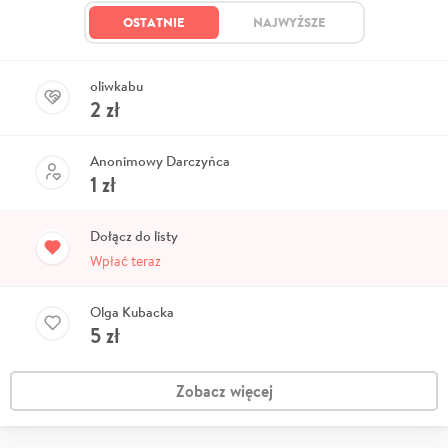
OSTATNIE
NAJWYŻSZE
oliwkabu
2
zł
Anonimowy Darczyńca
1
zł
Dołącz do listy
Wpłać teraz
Olga Kubacka
5
zł
Zobacz więcej