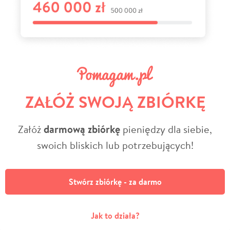
ZAŁÓŻ SWOJĄ ZBIÓRKĘ
Załóż
darmową zbiórkę
pieniędzy dla siebie,
swoich bliskich lub potrzebujących!
Stwórz zbiórkę - za darmo
Jak to działa?