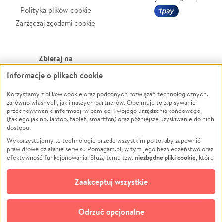
Polityka plików cookie
Zarządzaj zgodami cookie
Zbieraj na
Informacje o plikach cookie
Leczenie
LGBTQ+
Zwierzęta
Powódź
Korzystamy z plików cookie oraz podobnych rozwiązań technologicznych,
zarówno własnych, jak i naszych partnerów. Obejmuje to zapisywanie i
Pożar
Wichura
przechowywanie informacji w pamięci Twojego urządzenia końcowego
(takiego jak np. laptop, tablet, smartfon) oraz późniejsze uzyskiwanie do nich
Ukraina
NGO
dostępu.
Sport
Religia
Wykorzystujemy te technologie przede wszystkim po to, aby zapewnić
Pomoc Finansowa
Edukacja
prawidłowe działanie serwisu Pomagam.pl, w tym jego bezpieczeństwo oraz
niezbędne pliki cookie
efektywność funkcjonowania. Służą temu tzw.
, które
Projekty
Podróż
pozostają zawsze aktywne.
Dowiedz się więcej
Pogrzeb
Impreza
opcjonalnych plików cookie
Dodatkowo, używamy
oraz podobnych
Zaakceptuj wszystkie
Społeczność lokalna
Ochrona środowiska
technologii do celów analitycznych i retargetingowych. Możesz wyrazić
zgodę na ich stosowanie lub jej odmówić. W dowolnym momencie masz
Kultura
Biznes
możliwość zmiany swoich preferencji na stronie „Zarządzaj zgodami cookie”,
Odrzuć opcjonalne
Polski
do której link znajdziesz w stopce serwisu Pomagam.pl. Opcjonalne pliki
cookie wykorzystywane są w następujących celach: