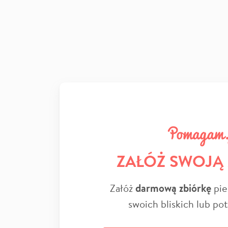
ZAŁÓŻ SWOJĄ
Załóż
darmową zbiórkę
pie
swoich bliskich lub po