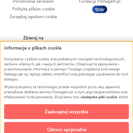
Porównanie serwisów
Fundacja Pomagam.pl
Polityka plików cookie
Zarządzaj zgodami cookie
Zbieraj na
Informacje o plikach cookie
Leczenie
LGBTQ+
Zwierzęta
Powódź
Korzystamy z plików cookie oraz podobnych rozwiązań technologicznych,
zarówno własnych, jak i naszych partnerów. Obejmuje to zapisywanie i
Pożar
Wichura
przechowywanie informacji w pamięci Twojego urządzenia końcowego
(takiego jak np. laptop, tablet, smartfon) oraz późniejsze uzyskiwanie do nich
Ukraina
NGO
dostępu.
Sport
Religia
Wykorzystujemy te technologie przede wszystkim po to, aby zapewnić
Pomoc Finansowa
Edukacja
prawidłowe działanie serwisu Pomagam.pl, w tym jego bezpieczeństwo oraz
niezbędne pliki cookie
efektywność funkcjonowania. Służą temu tzw.
, które
Projekty
Podróż
pozostają zawsze aktywne.
Dowiedz się więcej
Pogrzeb
Impreza
opcjonalnych plików cookie
Dodatkowo, używamy
oraz podobnych
Zaakceptuj wszystkie
Społeczność lokalna
Ochrona środowiska
technologii do celów analitycznych i retargetingowych. Możesz wyrazić
zgodę na ich stosowanie lub jej odmówić. W dowolnym momencie masz
Kultura
Biznes
możliwość zmiany swoich preferencji na stronie „Zarządzaj zgodami cookie”,
Odrzuć opcjonalne
Polski
do której link znajdziesz w stopce serwisu Pomagam.pl. Opcjonalne pliki