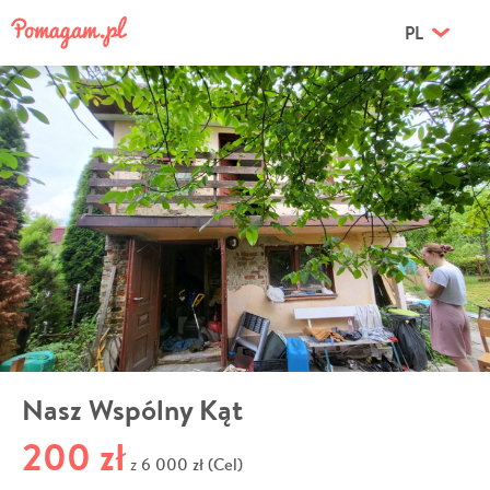
PL
Nasz Wspólny Kąt
200 zł
6 000 zł (Cel)
z