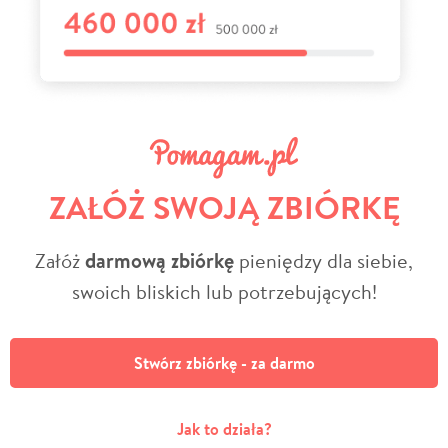
ZAŁÓŻ SWOJĄ ZBIÓRKĘ
Załóż
darmową zbiórkę
pieniędzy dla siebie,
swoich bliskich lub potrzebujących!
Stwórz zbiórkę - za darmo
Jak to działa?