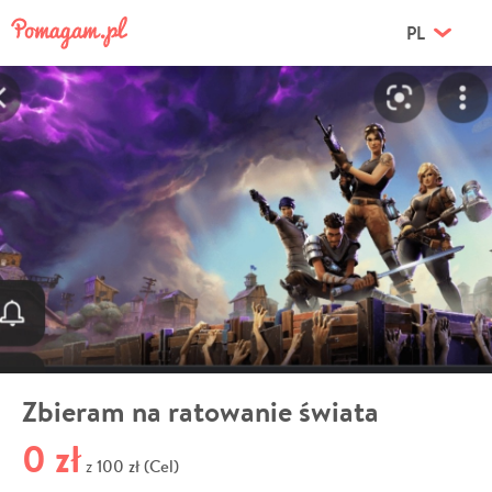
PL
Zbieram na ratowanie świata
0 zł
100 zł (Cel)
z