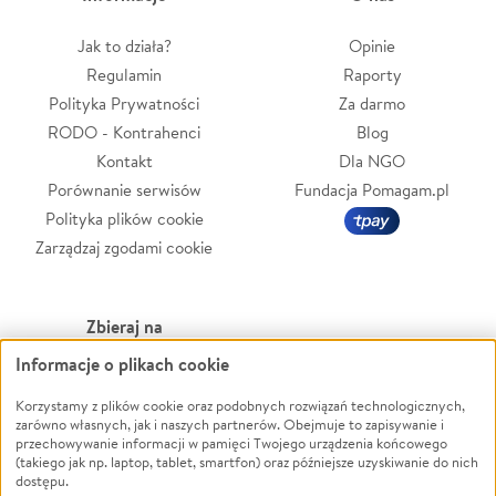
Jak to działa?
Opinie
Regulamin
Raporty
Polityka Prywatności
Za darmo
RODO - Kontrahenci
Blog
Kontakt
Dla NGO
Porównanie serwisów
Fundacja Pomagam.pl
Polityka plików cookie
Zarządzaj zgodami cookie
Zbieraj na
Informacje o plikach cookie
Leczenie
LGBTQ+
Zwierzęta
Powódź
Korzystamy z plików cookie oraz podobnych rozwiązań technologicznych,
zarówno własnych, jak i naszych partnerów. Obejmuje to zapisywanie i
Pożar
Wichura
przechowywanie informacji w pamięci Twojego urządzenia końcowego
(takiego jak np. laptop, tablet, smartfon) oraz późniejsze uzyskiwanie do nich
Ukraina
NGO
dostępu.
Sport
Religia