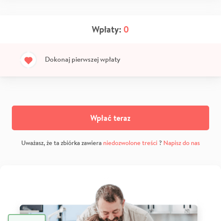
Wpłaty:
0
Dokonaj pierwszej wpłaty
Wpłać teraz
Uważasz, że ta zbiórka zawiera
niedozwolone treści
?
Napisz do nas