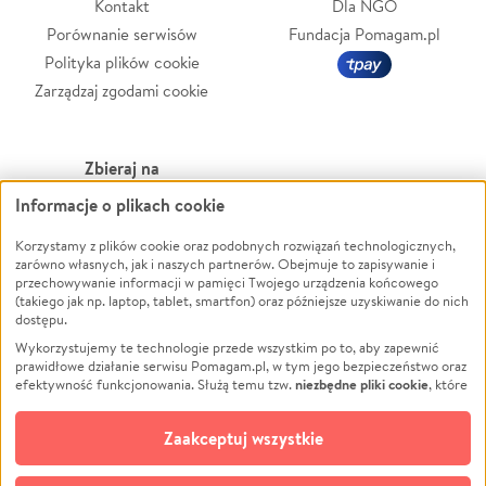
Kontakt
Dla NGO
Porównanie serwisów
Fundacja Pomagam.pl
Polityka plików cookie
Zarządzaj zgodami cookie
Zbieraj na
Informacje o plikach cookie
Leczenie
LGBTQ+
Zwierzęta
Powódź
Korzystamy z plików cookie oraz podobnych rozwiązań technologicznych,
zarówno własnych, jak i naszych partnerów. Obejmuje to zapisywanie i
Pożar
Wichura
przechowywanie informacji w pamięci Twojego urządzenia końcowego
(takiego jak np. laptop, tablet, smartfon) oraz późniejsze uzyskiwanie do nich
Ukraina
NGO
dostępu.
Sport
Religia
Wykorzystujemy te technologie przede wszystkim po to, aby zapewnić
Pomoc Finansowa
Edukacja
prawidłowe działanie serwisu Pomagam.pl, w tym jego bezpieczeństwo oraz
niezbędne pliki cookie
efektywność funkcjonowania. Służą temu tzw.
, które
Projekty
Podróż
pozostają zawsze aktywne.
Dowiedz się więcej
Pogrzeb
Impreza
opcjonalnych plików cookie
Dodatkowo, używamy
oraz podobnych
Zaakceptuj wszystkie
Społeczność lokalna
Ochrona środowiska
technologii do celów analitycznych i retargetingowych. Możesz wyrazić
zgodę na ich stosowanie lub jej odmówić. W dowolnym momencie masz
Kultura
Biznes