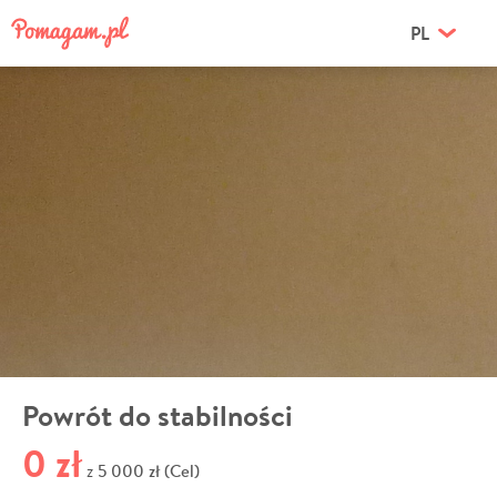
PL
Powrót do stabilności
0 zł
5 000 zł (Cel)
z