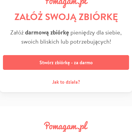
ZAŁÓŻ SWOJĄ ZBIÓRKĘ
Załóż
darmową zbiórkę
pieniędzy dla siebie,
swoich bliskich lub potrzebujących!
Stwórz zbiórkę - za darmo
Jak to działa?