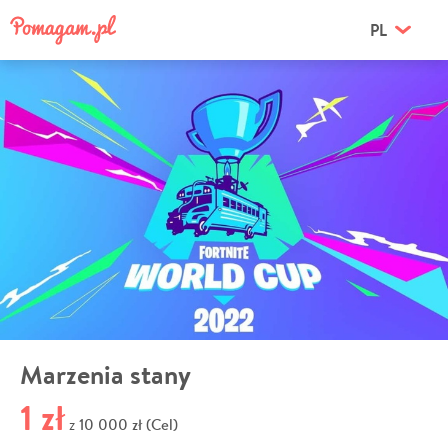
PL
Marzenia stany
1 zł
10 000 zł (Cel)
z