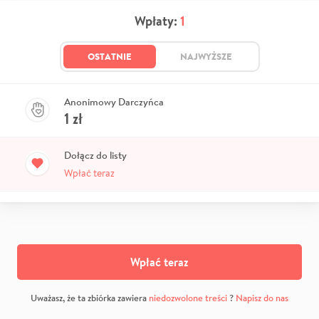
Wpłaty:
1
OSTATNIE
NAJWYŻSZE
Anonimowy Darczyńca
1
zł
Dołącz do listy
Wpłać teraz
Wpłać teraz
Uważasz, że ta zbiórka zawiera
niedozwolone treści
?
Napisz do nas