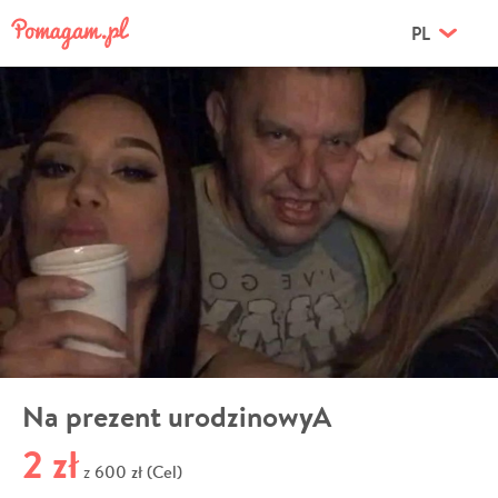
PL
Na prezent urodzinowyA
2 zł
600 zł (Cel)
z