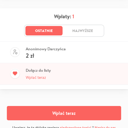
Wpłaty:
1
OSTATNIE
NAJWYŻSZE
Anonimowy Darczyńca
2
zł
Dołącz do listy
Wpłać teraz
Wpłać teraz
Uważasz, że ta zbiórka zawiera
niedozwolone treści
?
Napisz do nas