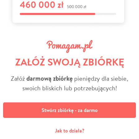
ZAŁÓŻ SWOJĄ ZBIÓRKĘ
Załóż
darmową zbiórkę
pieniędzy dla siebie,
swoich bliskich lub potrzebujących!
Stwórz zbiórkę - za darmo
Jak to działa?