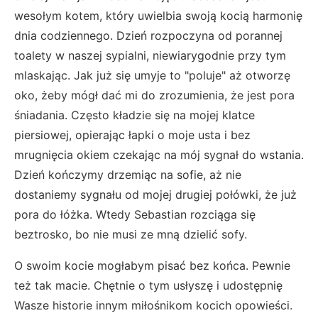
wesołym kotem, który uwielbia swoją kocią harmonię
dnia codziennego. Dzień rozpoczyna od porannej
toalety w naszej sypialni, niewiarygodnie przy tym
mlaskając. Jak już się umyje to "poluje" aż otworzę
oko, żeby mógł dać mi do zrozumienia, że jest pora
śniadania. Często kładzie się na mojej klatce
piersiowej, opierając łapki o moje usta i bez
mrugnięcia okiem czekając na mój sygnał do wstania.
Dzień kończymy drzemiąc na sofie, aż nie
dostaniemy sygnału od mojej drugiej połówki, że już
pora do łóżka. Wtedy Sebastian rozciąga się
beztrosko, bo nie musi ze mną dzielić sofy.
O swoim kocie mogłabym pisać bez końca. Pewnie
też tak macie. Chętnie o tym usłyszę i udostępnię
Wasze historie innym miłośnikom kocich opowieści.