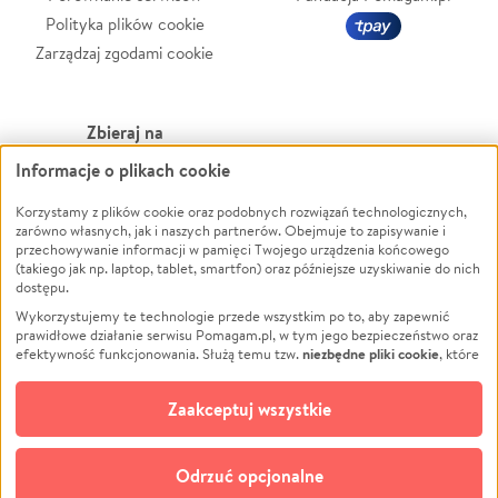
Polityka plików cookie
Zarządzaj zgodami cookie
Zbieraj na
Informacje o plikach cookie
Leczenie
LGBTQ+
Zwierzęta
Powódź
Korzystamy z plików cookie oraz podobnych rozwiązań technologicznych,
zarówno własnych, jak i naszych partnerów. Obejmuje to zapisywanie i
Pożar
Wichura
przechowywanie informacji w pamięci Twojego urządzenia końcowego
(takiego jak np. laptop, tablet, smartfon) oraz późniejsze uzyskiwanie do nich
Ukraina
NGO
dostępu.
Sport
Religia
Wykorzystujemy te technologie przede wszystkim po to, aby zapewnić
Pomoc Finansowa
Edukacja
prawidłowe działanie serwisu Pomagam.pl, w tym jego bezpieczeństwo oraz
niezbędne pliki cookie
efektywność funkcjonowania. Służą temu tzw.
, które
Projekty
Podróż
pozostają zawsze aktywne.
Dowiedz się więcej
Pogrzeb
Impreza
opcjonalnych plików cookie
Dodatkowo, używamy
oraz podobnych
Zaakceptuj wszystkie
Społeczność lokalna
Ochrona środowiska
technologii do celów analitycznych i retargetingowych. Możesz wyrazić
zgodę na ich stosowanie lub jej odmówić. W dowolnym momencie masz
Kultura
Biznes
możliwość zmiany swoich preferencji na stronie „Zarządzaj zgodami cookie”,
Odrzuć opcjonalne
Polski
do której link znajdziesz w stopce serwisu Pomagam.pl. Opcjonalne pliki
cookie wykorzystywane są w następujących celach: