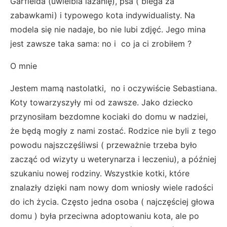
Garfielda (uwielbia lazanię), psa ( biega za
zabawkami) i typowego kota indywidualisty. Na
modela się nie nadaje, bo nie lubi zdjęć. Jego mina
jest zawsze taka sama: no i co ja ci zrobiłem ?
O mnie
Jestem mamą nastolatki, no i oczywiście Sebastiana.
Koty towarzyszyły mi od zawsze. Jako dziecko
przynosiłam bezdomne kociaki do domu w nadziei,
że będą mogły z nami zostać. Rodzice nie byli z tego
powodu najszczęśliwsi ( przeważnie trzeba było
zacząć od wizyty u weterynarza i leczeniu), a później
szukaniu nowej rodziny. Wszystkie kotki, które
znalazły dzięki nam nowy dom wniosły wiele radości
do ich życia. Często jedna osoba ( najczęściej głowa
domu ) była przeciwna adoptowaniu kota, ale po