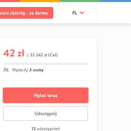
wórz zbiórkę - za darmo
PL
42 zł
33 242 zł (Cel)
z
3 osoby
Wpłaciły
Wpłać teraz
Udostępnij
12
udostępnień