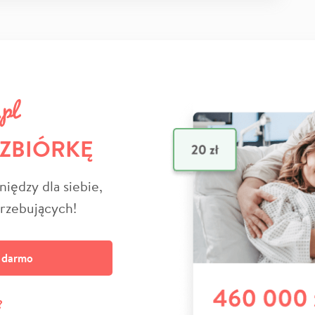
 ZBIÓRKĘ
niędzy dla siebie,
trzebujących!
a darmo
?