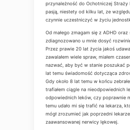
przynależność do Ochotniczej Straży 
pasją, niestety od kilku lat, ze wzglę
czynnie uczestniczyć w życiu jednostk
Od małego zmagam się z ADHD oraz st
zdiagnozowano u mnie dosyć rozwinię
Przez prawie 20 lat życia jakoś udaw
zawalałem wiele spraw, miałem czasem
nazwać, aby być w stanie poszukać po
lat temu świadomość dotycząca zdrow
Gdy około 8 lat temu w końcu zebrałem
trafiałem ciągle na nieodpowiednich le
odpowiednich leków, czy poprawnie m
temu udało mi się trafić na lekarza, k
mógł zrozumieć jak poprzedni lekarze
zaawansowanej nerwicy lękowej.