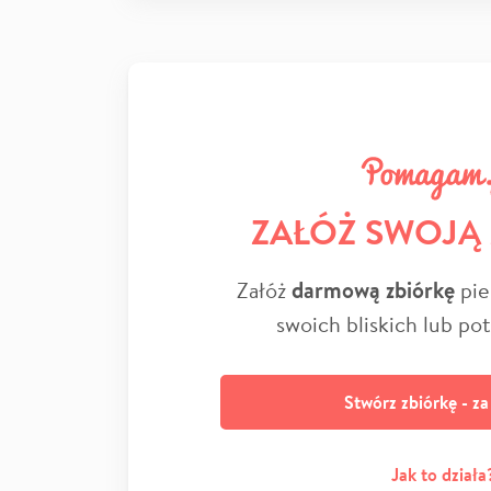
ZAŁÓŻ SWOJĄ
Załóż
darmową zbiórkę
pie
swoich bliskich lub po
Stwórz zbiórkę - z
Jak to działa