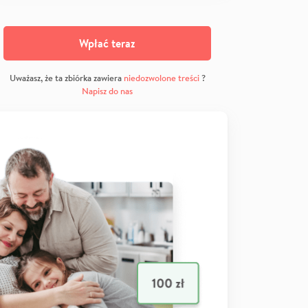
Wpłać teraz
Uważasz, że ta zbiórka zawiera
niedozwolone treści
?
Napisz do nas