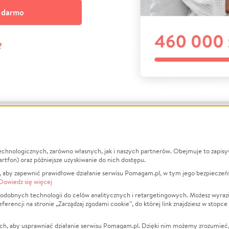
a darmo
?
echnologicznych, zarówno własnych, jak i naszych partnerów. Obejmuje to zapis
macje
O nas
Zbieraj n
artfon) oraz późniejsze uzyskiwanie do nich dostępu.
 aby zapewnić prawidłowe działanie serwisu Pomagam.pl, w tym jego bezpieczeń
działa?
Opinie
Leczenie
Dowiedz się więcej
min
Raporty
Zwierzęta
odobnych technologii do celów analitycznych i retargetingowych. Możesz wyrazi
ncji na stronie „Zarządzaj zgodami cookie”, do której link znajdziesz w stopce
ka Prywatności
Za darmo
Pożar
 Kontrahenci
Blog
Ukraina
ch, aby usprawniać działanie serwisu Pomagam.pl. Dzięki nim możemy zrozumieć, j