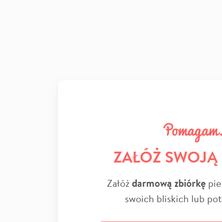
ZAŁÓŻ SWOJĄ
Załóż
darmową zbiórkę
pie
swoich bliskich lub po