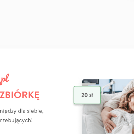
 ZBIÓRKĘ
niędzy dla siebie,
trzebujących!