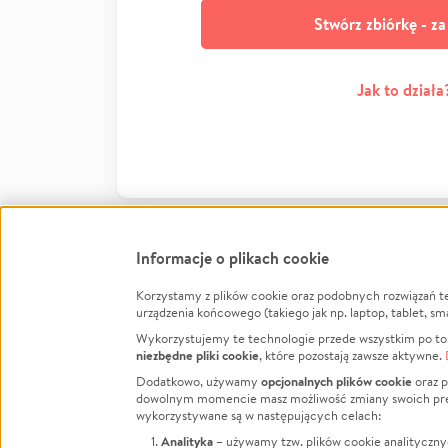
Stwórz zbiórkę - z
Jak to działa
Informacje o plikach cookie
Korzystamy z plików cookie oraz podobnych rozwiązań t
Infor
urządzenia końcowego (takiego jak np. laptop, tablet, sm
Wykorzystujemy te technologie przede wszystkim po to,
Jak to 
niezbędne pliki cookie
, które pozostają zawsze aktywne.
Facebook
Twitter
Instagram
Regula
opcjonalnych plików cookie
Dodatkowo, używamy
oraz p
dowolnym momencie masz możliwość zmiany swoich prefere
Polity
LinkedIn
TikTok
Youtube
wykorzystywane są w następujących celach:
RODO -
Analityka
– używamy tzw. plików cookie analityczny