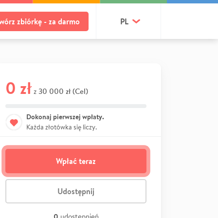
wórz zbiórkę - za darmo
PL
0 zł
30 000 zł (Cel)
z
Dokonaj pierwszej wpłaty.
Każda złotówka się liczy.
Wpłać teraz
Udostępnij
0
udostępnień