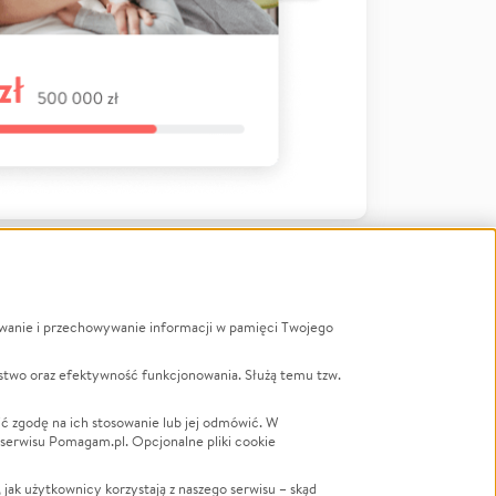
ywanie i przechowywanie informacji w pamięci Twojego
a
stwo oraz efektywność funkcjonowania. Służą temu tzw.
LGBTQ+
Powódź
ć zgodę na ich stosowanie lub jej odmówić. W
 serwisu Pomagam.pl. Opcjonalne pliki cookie
Wichura
NGO
ak użytkownicy korzystają z naszego serwisu – skąd