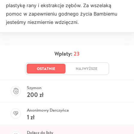
plastykę rany i ekstrakcje zębów. Za wszelaką
pomoc w zapewnieniu godnego życia Bambiemu
jesteśmy niezmiernie wdzięczni.
Wpłaty:
23
OSTATNIE
NAJWYŻSZE
Szymon
200
zł
Anonimowy Darczyńca
1
zł
Dołącz do listy