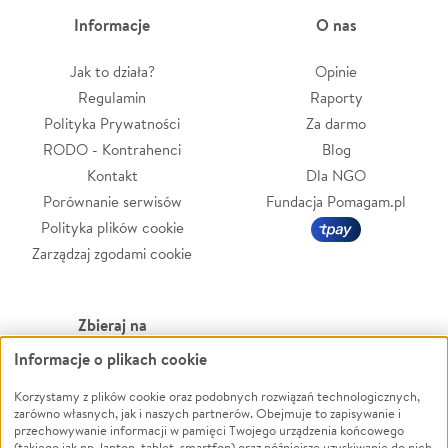
Informacje
O nas
Jak to działa?
Opinie
Regulamin
Raporty
Polityka Prywatności
Za darmo
RODO - Kontrahenci
Blog
Kontakt
Dla NGO
Porównanie serwisów
Fundacja Pomagam.pl
Polityka plików cookie
Zarządzaj zgodami cookie
Zbieraj na
Informacje o plikach cookie
Leczenie
LGBTQ+
Zwierzęta
Powódź
Korzystamy z plików cookie oraz podobnych rozwiązań technologicznych,
zarówno własnych, jak i naszych partnerów. Obejmuje to zapisywanie i
Pożar
Wichura
przechowywanie informacji w pamięci Twojego urządzenia końcowego
(takiego jak np. laptop, tablet, smartfon) oraz późniejsze uzyskiwanie do nich