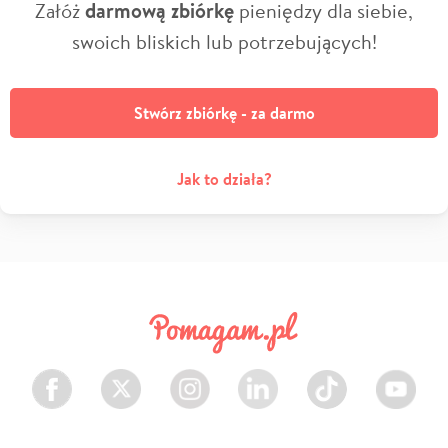
Załóż
darmową zbiórkę
pieniędzy dla siebie,
swoich bliskich lub potrzebujących!
Stwórz zbiórkę - za darmo
Jak to działa?
Facebook
Twitter
Instagram
LinkedIn
TikTok
Youtube