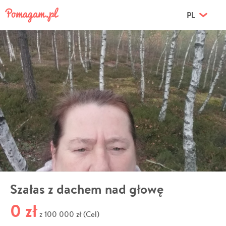
PL
Szałas z dachem nad głowę
0 zł
100 000 zł (Cel)
z