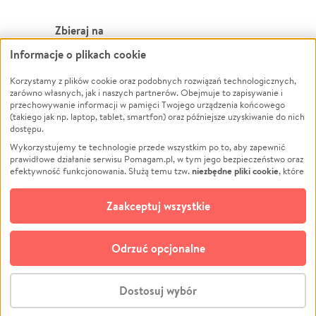
Zbieraj na
Informacje o plikach cookie
Leczenie
LGBTQ+
Zwierzęta
Powódź
Korzystamy z plików cookie oraz podobnych rozwiązań technologicznych,
zarówno własnych, jak i naszych partnerów. Obejmuje to zapisywanie i
Pożar
Wichura
przechowywanie informacji w pamięci Twojego urządzenia końcowego
(takiego jak np. laptop, tablet, smartfon) oraz późniejsze uzyskiwanie do nich
Ukraina
NGO
dostępu.
Sport
Religia
Wykorzystujemy te technologie przede wszystkim po to, aby zapewnić
Pomoc Finansowa
Edukacja
prawidłowe działanie serwisu Pomagam.pl, w tym jego bezpieczeństwo oraz
niezbędne pliki cookie
efektywność funkcjonowania. Służą temu tzw.
, które
Projekty
Podróż
pozostają zawsze aktywne.
Dowiedz się więcej
Pogrzeb
Impreza
opcjonalnych plików cookie
Dodatkowo, używamy
oraz podobnych
Zaakceptuj wszystkie
Społeczność lokalna
Ochrona środowiska
technologii do celów analitycznych i retargetingowych. Możesz wyrazić
zgodę na ich stosowanie lub jej odmówić. W dowolnym momencie masz
Kultura
Biznes
możliwość zmiany swoich preferencji na stronie „Zarządzaj zgodami cookie”,
Odrzuć opcjonalne
Polski
do której link znajdziesz w stopce serwisu Pomagam.pl. Opcjonalne pliki
cookie wykorzystywane są w następujących celach:
© CROWDING SP. Z O.O.
Analityka
– używamy tzw. plików cookie analitycznych, aby usprawniać
Dostosuj wybór
działanie serwisu Pomagam.pl. Dzięki nim możemy zrozumieć, jak
użytkownicy korzystają z naszego serwisu – skąd trafiają do serwisu, jak
Stwórz zbiórkę - za darmo
długo z niego korzystają i jak się po nim poruszają. Pozwala nam to na