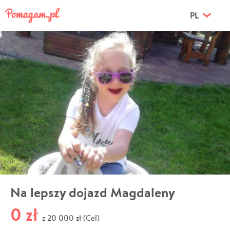
PL
Na lepszy dojazd Magdaleny
0 zł
20 000 zł (Cel)
z