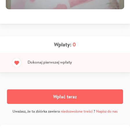
Wpłaty:
0
Dokonaj pierwszej wpłaty
Wpłać teraz
Uważasz, że ta zbiórka zawiera
niedozwolone treści
?
Napisz do nas