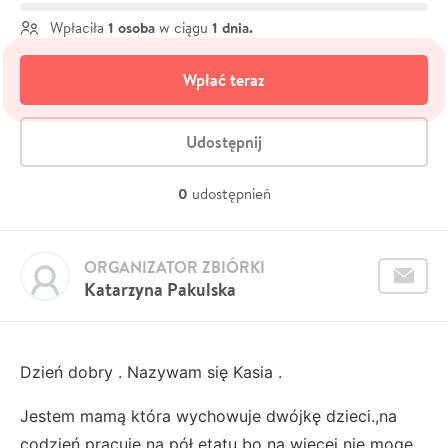
1 osoba
1 dnia.
Wpłaciła
w ciągu
Wpłać teraz
Udostępnij
0
udostępnień
ORGANIZATOR ZBIÓRKI
Katarzyna Pakulska
Dzień dobry . Nazywam się Kasia .
Jestem mamą która wychowuje dwójkę dzieci.,na
codzień pracuje na pół etatu bo na więcej nie mogę