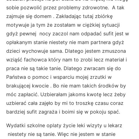
sobie pozwolić przez problemy zdrowotne. A tak
zajmuje się domem . Zakładając tutaj zbiórkę
motywuje ja tym że zostałam w ciężkiej sytuacji
gdyż pewnej nocy zaczol nam odpadać sufit jest w
opłakanym stanie niestety nie mam partnera gdyż
dzieci wychowuje sama. Dlatego jestem zmuszona
wziąść fachowca który nam to zrobi lecz materiał i
praca nie są takie tanie. Dlatego zwracam się do
Państwa o pomoc i wsparciu mojej zrzutki w
brakującej kwocie . Bo nie mam takich środków by
móc zapłacić. Uzbierałam jakoms kwotę lecz żeby
uzbierać cała zajęło by mi to troszkę czasu coraz
bardziej sufit zagraża i boimi się w pokoju spać.
Wydatki szkolne oplaty życie leki wizyty u lekarz
niestety nie są tanie. Więc nie jestem w stanie