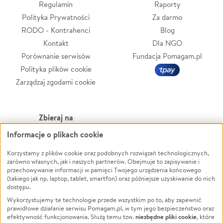
Regulamin
Raporty
Polityka Prywatności
Za darmo
RODO - Kontrahenci
Blog
Kontakt
Dla NGO
Porównanie serwisów
Fundacja Pomagam.pl
Polityka plików cookie
Zarządzaj zgodami cookie
Zbieraj na
Informacje o plikach cookie
Leczenie
LGBTQ+
Zwierzęta
Powódź
Korzystamy z plików cookie oraz podobnych rozwiązań technologicznych,
zarówno własnych, jak i naszych partnerów. Obejmuje to zapisywanie i
Pożar
Wichura
przechowywanie informacji w pamięci Twojego urządzenia końcowego
(takiego jak np. laptop, tablet, smartfon) oraz późniejsze uzyskiwanie do nich
Ukraina
NGO
dostępu.
Sport
Religia
Wykorzystujemy te technologie przede wszystkim po to, aby zapewnić
Pomoc Finansowa
Edukacja
prawidłowe działanie serwisu Pomagam.pl, w tym jego bezpieczeństwo oraz
niezbędne pliki cookie
efektywność funkcjonowania. Służą temu tzw.
, które
Projekty
Podróż