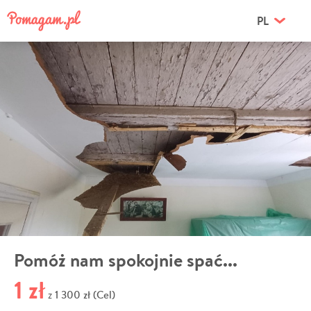
PL
Pomóż nam spokojnie spać...
1 zł
1 300 zł (Cel)
z