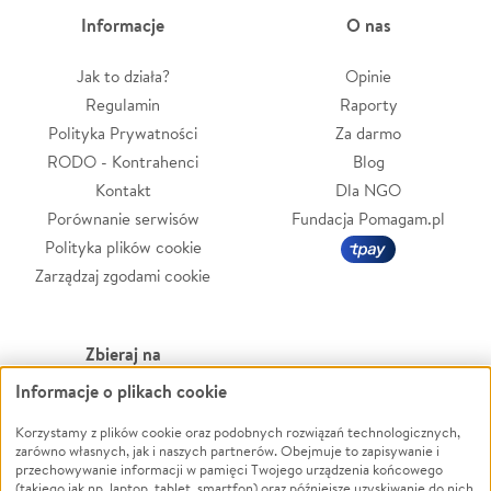
Informacje
O nas
Jak to działa?
Opinie
Regulamin
Raporty
Polityka Prywatności
Za darmo
RODO - Kontrahenci
Blog
Kontakt
Dla NGO
Porównanie serwisów
Fundacja Pomagam.pl
Polityka plików cookie
Zarządzaj zgodami cookie
Zbieraj na
Informacje o plikach cookie
Leczenie
LGBTQ+
Zwierzęta
Powódź
Korzystamy z plików cookie oraz podobnych rozwiązań technologicznych,
zarówno własnych, jak i naszych partnerów. Obejmuje to zapisywanie i
Pożar
Wichura
przechowywanie informacji w pamięci Twojego urządzenia końcowego
(takiego jak np. laptop, tablet, smartfon) oraz późniejsze uzyskiwanie do nich
Ukraina
NGO