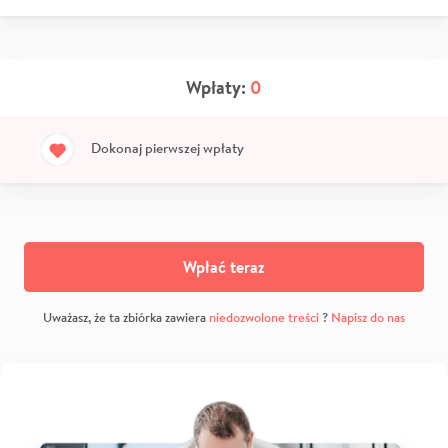
Wpłaty:
0
Dokonaj pierwszej wpłaty
Wpłać teraz
Uważasz, że ta zbiórka zawiera
niedozwolone treści
?
Napisz do nas