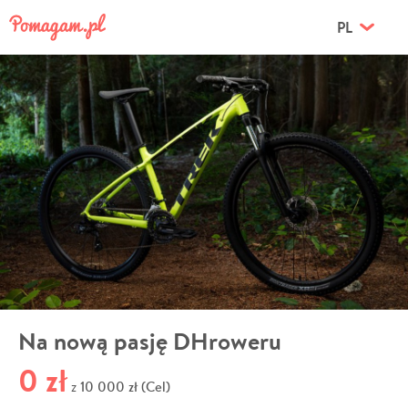
PL
Na nową pasję DHroweru
0 zł
10 000 zł (Cel)
z