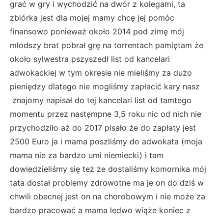
grać w gry i wychodzić na dwór z kolegami, ta
zbiórka jest dla mojej mamy chcę jej pomóc
finansowo ponieważ około 2014 pod zimę mój
młodszy brat pobrał grę na torrentach pamiętam że
około sylwestra pszyszedł list od kancelari
adwokackiej w tym okresie nie mieliśmy za dużo
pieniędzy dlatego nie mogliśmy zapłacić kary nasz
znajomy napisał do tej kancelari list od tamtego
momentu przez nastęmpne 3,5 roku nic od nich nie
przychodziło aż do 2017 pisało że do zapłaty jest
2500 Euro ja i mama poszliśmy do adwokata (moja
mama nie za bardzo umi niemiecki) i tam
dowiedzieliśmy się też że dostaliśmy komornika mój
tata dostał problemy zdrowotne ma je on do dziś w
chwili obecnej jest on na chorobowym i nie może za
bardzo pracować a mama ledwo wiąże koniec z