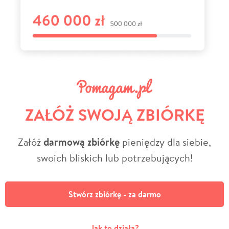
ZAŁÓŻ SWOJĄ ZBIÓRKĘ
Załóż
darmową zbiórkę
pieniędzy dla siebie,
swoich bliskich lub potrzebujących!
Stwórz zbiórkę - za darmo
Jak to działa?