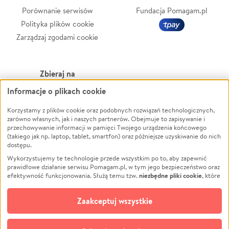
Porównanie serwisów
Fundacja Pomagam.pl
Polityka plików cookie
Zarządzaj zgodami cookie
Zbieraj na
Informacje o plikach cookie
Leczenie
LGBTQ+
Zwierzęta
Powódź
Korzystamy z plików cookie oraz podobnych rozwiązań technologicznych,
zarówno własnych, jak i naszych partnerów. Obejmuje to zapisywanie i
Pożar
Wichura
przechowywanie informacji w pamięci Twojego urządzenia końcowego
(takiego jak np. laptop, tablet, smartfon) oraz późniejsze uzyskiwanie do nich
Ukraina
NGO
dostępu.
Sport
Religia
Wykorzystujemy te technologie przede wszystkim po to, aby zapewnić
Pomoc Finansowa
Edukacja
prawidłowe działanie serwisu Pomagam.pl, w tym jego bezpieczeństwo oraz
niezbędne pliki cookie
efektywność funkcjonowania. Służą temu tzw.
, które
Projekty
Podróż
pozostają zawsze aktywne.
Dowiedz się więcej
Pogrzeb
Impreza
opcjonalnych plików cookie
Dodatkowo, używamy
oraz podobnych
Zaakceptuj wszystkie
Społeczność lokalna
Ochrona środowiska
technologii do celów analitycznych i retargetingowych. Możesz wyrazić
zgodę na ich stosowanie lub jej odmówić. W dowolnym momencie masz
Kultura
Biznes
możliwość zmiany swoich preferencji na stronie „Zarządzaj zgodami cookie”,