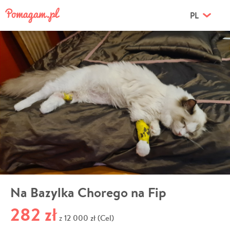
PL
Na Bazylka Chorego na Fip
282 zł
12 000 zł (Cel)
z