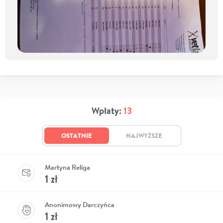
Wpłaty:
13
OSTATNIE
NAJWYŻSZE
Martyna Religa
1
zł
Anonimowy Darczyńca
1
zł