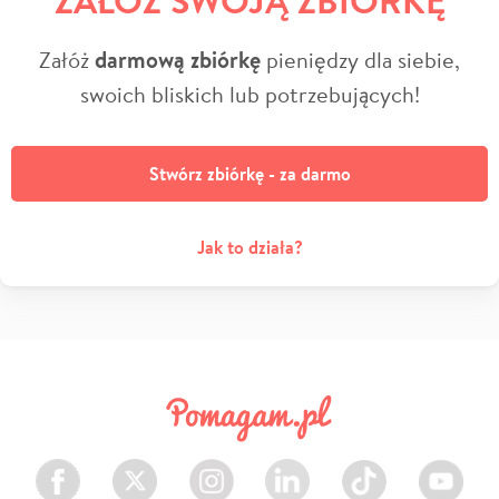
Załóż
darmową zbiórkę
pieniędzy dla siebie,
swoich bliskich lub potrzebujących!
Stwórz zbiórkę - za darmo
Jak to działa?
Facebook
Twitter
Instagram
LinkedIn
TikTok
Youtube