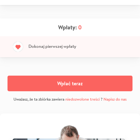
Wpłaty:
0
Dokonaj pierwszej wpłaty
Wpłać teraz
Uważasz, że ta zbiórka zawiera
niedozwolone treści
?
Napisz do nas