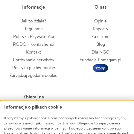
Informacje
O nas
Jak to działa?
Opinie
Regulamin
Raporty
Polityka Prywatności
Za darmo
RODO - Kontrahenci
Blog
Kontakt
Dla NGO
Porównanie serwisów
Fundacja Pomagam.pl
Polityka plików cookie
Zarządzaj zgodami cookie
Zbieraj na
Informacje o plikach cookie
Leczenie
LGBTQ+
Zwierzęta
Powódź
Korzystamy z plików cookie oraz podobnych rozwiązań technologicznych,
zarówno własnych, jak i naszych partnerów. Obejmuje to zapisywanie i
Pożar
Wichura
przechowywanie informacji w pamięci Twojego urządzenia końcowego
(takiego jak np. laptop, tablet, smartfon) oraz późniejsze uzyskiwanie do nich
Ukraina
NGO