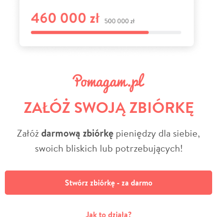
ZAŁÓŻ SWOJĄ ZBIÓRKĘ
Załóż
darmową zbiórkę
pieniędzy dla siebie,
swoich bliskich lub potrzebujących!
Stwórz zbiórkę - za darmo
Jak to działa?