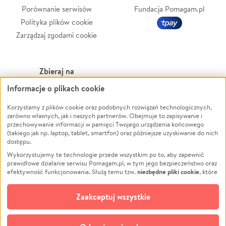
Porównanie serwisów
Fundacja Pomagam.pl
Polityka plików cookie
Zarządzaj zgodami cookie
Zbieraj na
Informacje o plikach cookie
Leczenie
LGBTQ+
Zwierzęta
Powódź
Korzystamy z plików cookie oraz podobnych rozwiązań technologicznych,
zarówno własnych, jak i naszych partnerów. Obejmuje to zapisywanie i
Pożar
Wichura
przechowywanie informacji w pamięci Twojego urządzenia końcowego
(takiego jak np. laptop, tablet, smartfon) oraz późniejsze uzyskiwanie do nich
Ukraina
NGO
dostępu.
Sport
Religia
Wykorzystujemy te technologie przede wszystkim po to, aby zapewnić
Pomoc Finansowa
Edukacja
prawidłowe działanie serwisu Pomagam.pl, w tym jego bezpieczeństwo oraz
niezbędne pliki cookie
efektywność funkcjonowania. Służą temu tzw.
, które
Projekty
Podróż
pozostają zawsze aktywne.
Dowiedz się więcej
Pogrzeb
Impreza
opcjonalnych plików cookie
Dodatkowo, używamy
oraz podobnych
Zaakceptuj wszystkie
Społeczność lokalna
Ochrona środowiska
technologii do celów analitycznych i retargetingowych. Możesz wyrazić
zgodę na ich stosowanie lub jej odmówić. W dowolnym momencie masz
Kultura
Biznes
możliwość zmiany swoich preferencji na stronie „Zarządzaj zgodami cookie”,