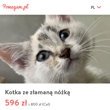
PL
Kotka ze złamaną nóżką
596 zł
800 zł (Cel)
z