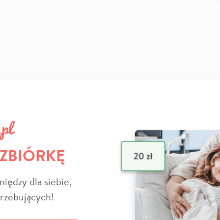
 ZBIÓRKĘ
niędzy dla siebie,
trzebujących!