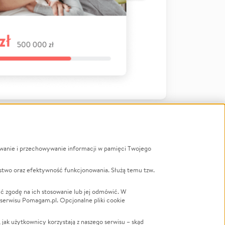
ywanie i przechowywanie informacji w pamięci Twojego
a
stwo oraz efektywność funkcjonowania. Służą temu tzw.
LGBTQ+
Powódź
ć zgodę na ich stosowanie lub jej odmówić. W
 serwisu Pomagam.pl. Opcjonalne pliki cookie
Wichura
NGO
ak użytkownicy korzystają z naszego serwisu – skąd