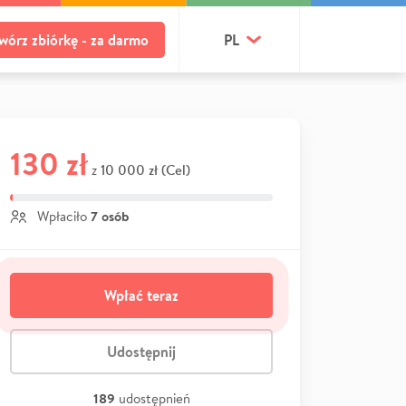
wórz zbiórkę - za darmo
PL
130 zł
10 000 zł (Cel)
z
7 osób
Wpłaciło
Wpłać teraz
Udostępnij
189
udostępnień