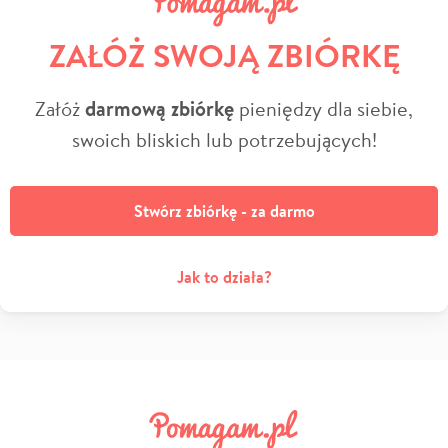
ZAŁÓŻ SWOJĄ ZBIÓRKĘ
Załóż
darmową zbiórkę
pieniędzy dla siebie,
swoich bliskich lub potrzebujących!
Stwórz zbiórkę - za darmo
Jak to działa?