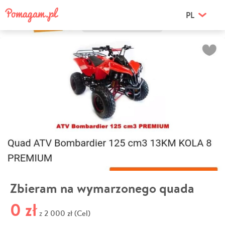
PL
Zbieram na wymarzonego quada
0 zł
2 000 zł (Cel)
z