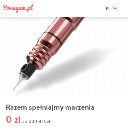
PL
Razem spełniajmy marzenia
0 zł
2 000 zł (Cel)
z