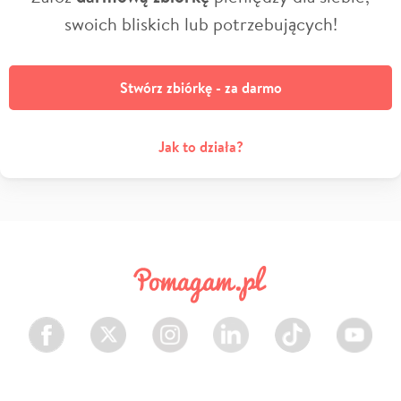
swoich bliskich lub potrzebujących!
Stwórz zbiórkę - za darmo
Jak to działa?
Facebook
Twitter
Instagram
LinkedIn
TikTok
Youtube