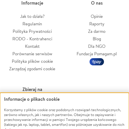
Informacje
O nas
Jak to działa?
Opinie
Regulamin
Raporty
Polityka Prywatności
Za darmo
RODO - Kontrahenci
Blog
Kontakt
Dla NGO
Porównanie serwisów
Fundacja Pomagam.pl
Polityka plików cookie
Zarządzaj zgodami cookie
Zbieraj na
Informacje o plikach cookie
Leczenie
LGBTQ+
Zwierzęta
Powódź
Korzystamy z plików cookie oraz podobnych rozwiązań technologicznych,
zarówno własnych, jak i naszych partnerów. Obejmuje to zapisywanie i
Pożar
Wichura
przechowywanie informacji w pamięci Twojego urządzenia końcowego
(takiego jak np. laptop, tablet, smartfon) oraz późniejsze uzyskiwanie do nich
Ukraina
NGO