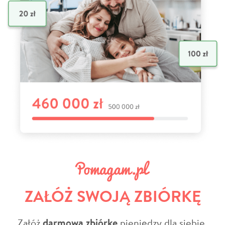
ZAŁÓŻ SWOJĄ ZBIÓRKĘ
Załóż
darmową zbiórkę
pieniędzy dla siebie,