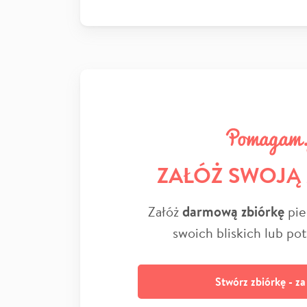
ZAŁÓŻ SWOJĄ
Załóż
darmową zbiórkę
pie
swoich bliskich lub po
Stwórz zbiórkę - z