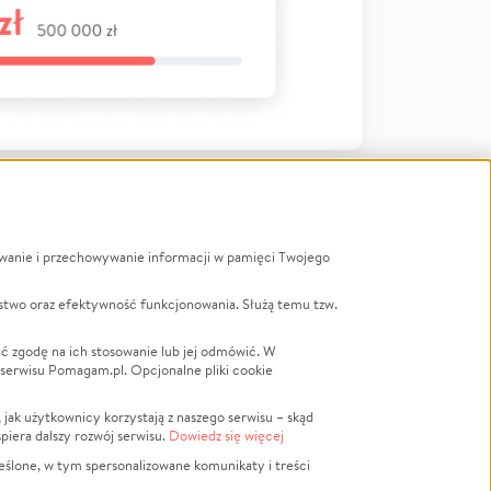
ywanie i przechowywanie informacji w pamięci Twojego
a
stwo oraz efektywność funkcjonowania. Służą temu tzw.
LGBTQ+
Powódź
ć zgodę na ich stosowanie lub jej odmówić. W
 serwisu Pomagam.pl. Opcjonalne pliki cookie
Wichura
NGO
ak użytkownicy korzystają z naszego serwisu – skąd
Religia
spiera dalszy rozwój serwisu.
Dowiedz się więcej
nansowa
Edukacja
eślone, w tym spersonalizowane komunikaty i treści
Podróż