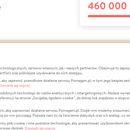
?
echnologicznych, zarówno własnych, jak i naszych partnerów. Obejmuje to zapis
macje
O nas
Zbieraj n
artfon) oraz późniejsze uzyskiwanie do nich dostępu.
 aby zapewnić prawidłowe działanie serwisu Pomagam.pl, w tym jego bezpieczeń
działa?
Opinie
Leczenie
Dowiedz się więcej
min
Raporty
Zwierzęta
odobnych technologii do celów analitycznych i retargetingowych. Możesz wyrazi
ncji na stronie „Zarządzaj zgodami cookie”, do której link znajdziesz w stopce
ka Prywatności
Za darmo
Pożar
 Kontrahenci
Blog
Ukraina
ch, aby usprawniać działanie serwisu Pomagam.pl. Dzięki nim możemy zrozumieć, j
t
Dla NGO
Sport
ak się po nim poruszają. Pozwala nam to na tworzenie statystyk oraz ich analizę, co w
anie serwisów
Fundacja Pomagam.pl
Pomoc Fi
jemy pliki cookie i inne podobne technologie, aby prezentować użytkownikom okr
rwisie zbiórek.
Dowiedz się więcej
a plików cookie
Projekty