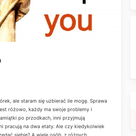
a
iórek, ale staram się uzbierać ile mogę. Sprawa
 jest różowo, każdy ma swoje problemy i
pamiątki po przodkach, inni przyjmują
ni pracują na dwa etaty. Ale czy kiedykolwiek
zedać siebie? A wiele osób, z różnych