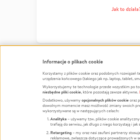
Jak to działa
Informacje o plikach cookie
Korzystamy z plików cookie oraz podobnych rozwiązań t
Infor
urządzenia końcowego (takiego jak np. laptop, tablet, sm
Wykorzystujemy te technologie przede wszystkim po to,
Jak to 
niezbędne pliki cookie
, które pozostają zawsze aktywne.
Facebook
Twitter
Instagram
Regula
opcjonalnych plików cookie
Dodatkowo, używamy
oraz p
dowolnym momencie masz możliwość zmiany swoich prefere
Polity
LinkedIn
TikTok
Youtube
wykorzystywane są w następujących celach:
RODO -
Analityka
– używamy tzw. plików cookie analityczny
Kontak
trafiają do serwisu, jak długo z niego korzystają i j
Porówn
Retargeting
– my oraz nasi zaufani partnerzy stosu
reklamowe, zwłaszcza dotyczące prowadzonych w se
Polityk