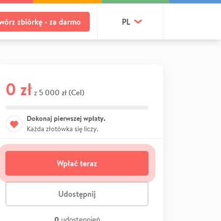
wórz zbiórkę - za darmo
PL
0 zł
5 000 zł (Cel)
z
Dokonaj pierwszej wpłaty.
Każda złotówka się liczy.
Wpłać teraz
Udostępnij
0
udostępnień