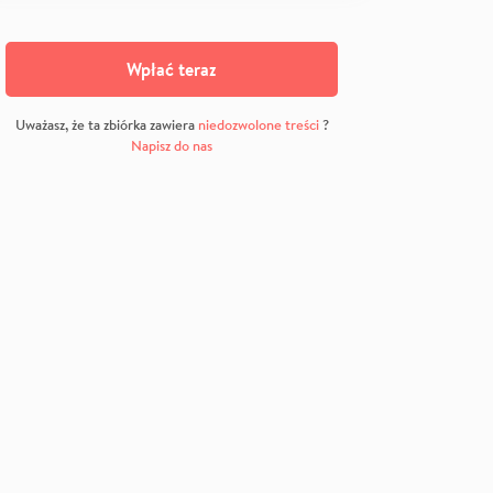
Wpłać teraz
Uważasz, że ta zbiórka zawiera
niedozwolone treści
?
Napisz do nas