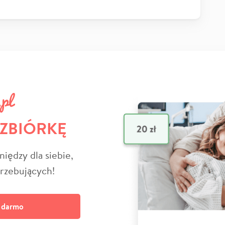
 ZBIÓRKĘ
niędzy dla siebie,
trzebujących!
a darmo