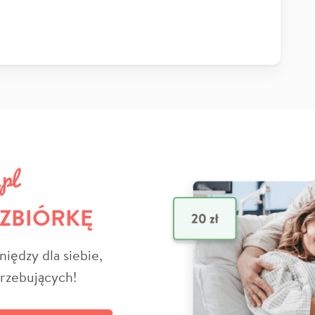
 ZBIÓRKĘ
niędzy dla siebie,
trzebujących!