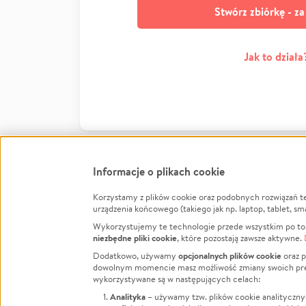
Stwórz zbiórkę - z
Jak to działa
Informacje o plikach cookie
Korzystamy z plików cookie oraz podobnych rozwiązań t
Infor
urządzenia końcowego (takiego jak np. laptop, tablet, sm
Wykorzystujemy te technologie przede wszystkim po to,
Jak to 
niezbędne pliki cookie
, które pozostają zawsze aktywne.
Facebook
Twitter
Instagram
Regula
opcjonalnych plików cookie
Dodatkowo, używamy
oraz p
dowolnym momencie masz możliwość zmiany swoich prefere
Polity
LinkedIn
TikTok
Youtube
wykorzystywane są w następujących celach:
RODO -
Analityka
– używamy tzw. plików cookie analityczny
Kontak