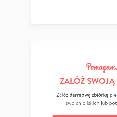
ZAŁÓŻ SWOJĄ
Załóż
darmową zbiórkę
pie
swoich bliskich lub po