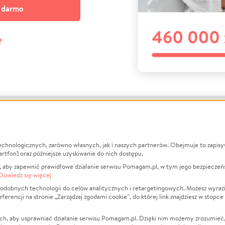
a darmo
?
echnologicznych, zarówno własnych, jak i naszych partnerów. Obejmuje to zapis
macje
O nas
Zbieraj n
artfon) oraz późniejsze uzyskiwanie do nich dostępu.
 aby zapewnić prawidłowe działanie serwisu Pomagam.pl, w tym jego bezpieczeń
działa?
Opinie
Leczenie
Dowiedz się więcej
min
Raporty
Zwierzęta
odobnych technologii do celów analitycznych i retargetingowych. Możesz wyrazi
ncji na stronie „Zarządzaj zgodami cookie”, do której link znajdziesz w stopce
ka Prywatności
Za darmo
Pożar
 Kontrahenci
Blog
Ukraina
ch, aby usprawniać działanie serwisu Pomagam.pl. Dzięki nim możemy zrozumieć, j
t
Dla NGO
Sport