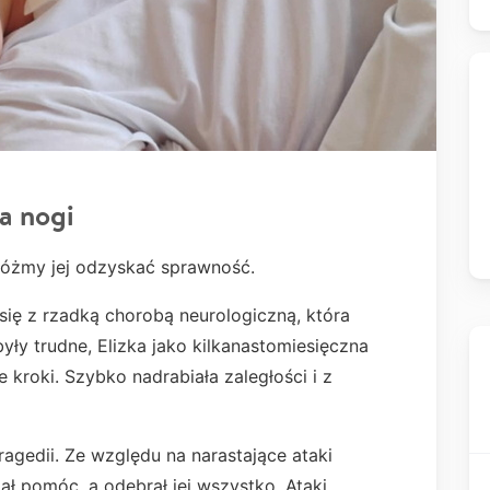
a nogi
móżmy jej odzyskać sprawność.
się z rzadką chorobą neurologiczną, która
były trudne, Elizka jako kilkanastomiesięczna
kroki. Szybko nadrabiała zaległości i z
ragedii. Ze względu na narastające ataki
ał pomóc, a odebrał jej wszystko. Ataki