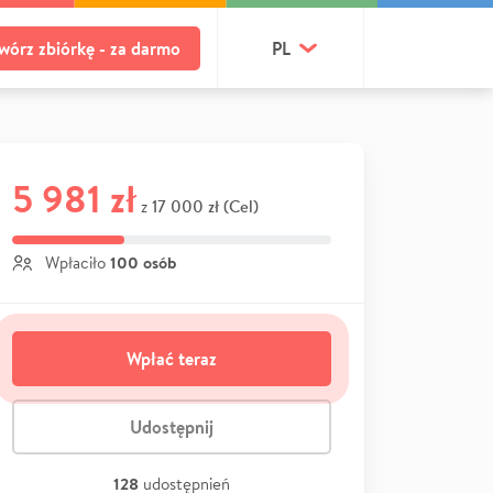
wórz zbiórkę - za darmo
PL
5 981 zł
17 000 zł (Cel)
z
100 osób
Wpłaciło
Wpłać teraz
Udostępnij
128
udostępnień