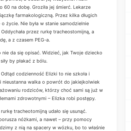
 do 60 na dobę. Groziła jej śmierć. Lekarze
ączkę farmakologiczną. Przez kilka długich
 o życie. Nie była w stanie samodzielnie
 Oddychała przez rurkę tracheostomijną, a
ondę, a z czasem PEG-a.
o nie da się opisać. Widzieć, jak Twoje dziecko
siły by płakać z bólu.
Odtąd codzienność Elizki to nie szkoła i
 i nieustanna walka o powrót do jakiejkolwiek
żowaniu rodziców, którzy choć sami są już w
lemami zdrowotnymi – Elizka robi postępy.
 rurkę tracheotomijną udało się usunąć.
porusza nóżkami, a nawet – przy pomocy
ździmy z nią na spacery w wózku, bo to właśnie