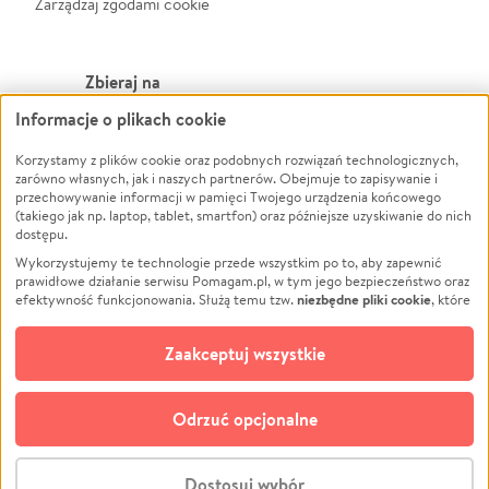
Zarządzaj zgodami cookie
Zbieraj na
Informacje o plikach cookie
Leczenie
LGBTQ+
Zwierzęta
Powódź
Korzystamy z plików cookie oraz podobnych rozwiązań technologicznych,
zarówno własnych, jak i naszych partnerów. Obejmuje to zapisywanie i
Pożar
Wichura
przechowywanie informacji w pamięci Twojego urządzenia końcowego
(takiego jak np. laptop, tablet, smartfon) oraz późniejsze uzyskiwanie do nich
Ukraina
NGO
dostępu.
Sport
Religia
Wykorzystujemy te technologie przede wszystkim po to, aby zapewnić
Pomoc Finansowa
Edukacja
prawidłowe działanie serwisu Pomagam.pl, w tym jego bezpieczeństwo oraz
niezbędne pliki cookie
efektywność funkcjonowania. Służą temu tzw.
, które
Projekty
Podróż
pozostają zawsze aktywne.
Dowiedz się więcej
Pogrzeb
Impreza
opcjonalnych plików cookie
Dodatkowo, używamy
oraz podobnych
Zaakceptuj wszystkie
Społeczność lokalna
Ochrona środowiska
technologii do celów analitycznych i retargetingowych. Możesz wyrazić
zgodę na ich stosowanie lub jej odmówić. W dowolnym momencie masz
Kultura
Biznes
możliwość zmiany swoich preferencji na stronie „Zarządzaj zgodami cookie”,
Odrzuć opcjonalne
Polski
do której link znajdziesz w stopce serwisu Pomagam.pl. Opcjonalne pliki
cookie wykorzystywane są w następujących celach:
© CROWDING SP. Z O.O.
Analityka
– używamy tzw. plików cookie analitycznych, aby usprawniać
Dostosuj wybór
działanie serwisu Pomagam.pl. Dzięki nim możemy zrozumieć, jak