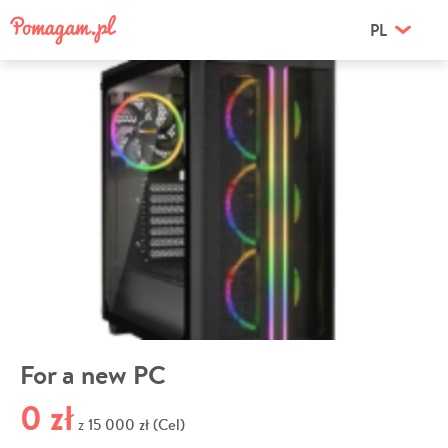
PL
For a new PC
0 zł
15 000 zł (Cel)
z