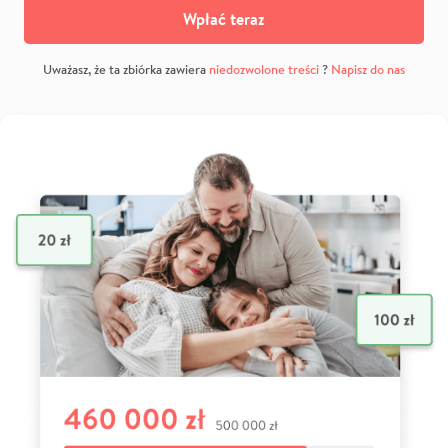
Wpłać teraz
Uważasz, że ta zbiórka zawiera
niedozwolone treści
?
Napisz do nas