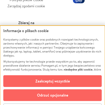
Zarządzaj zgodami cookie
Zbieraj na
Informacje o plikach cookie
Leczenie
LGBTQ+
Zwierzęta
Powódź
Korzystamy z plików cookie oraz podobnych rozwiązań technologicznych,
zarówno własnych, jak i naszych partnerów. Obejmuje to zapisywanie i
Pożar
Wichura
przechowywanie informacji w pamięci Twojego urządzenia końcowego
(takiego jak np. laptop, tablet, smartfon) oraz późniejsze uzyskiwanie do nich
Ukraina
NGO
dostępu.
Sport
Religia
Wykorzystujemy te technologie przede wszystkim po to, aby zapewnić
Pomoc Finansowa
Edukacja
prawidłowe działanie serwisu Pomagam.pl, w tym jego bezpieczeństwo oraz
niezbędne pliki cookie
efektywność funkcjonowania. Służą temu tzw.
, które
Projekty
Podróż
pozostają zawsze aktywne.
Dowiedz się więcej
Pogrzeb
Impreza
opcjonalnych plików cookie
Dodatkowo, używamy
oraz podobnych
Zaakceptuj wszystkie
Społeczność lokalna
Ochrona środowiska
technologii do celów analitycznych i retargetingowych. Możesz wyrazić
zgodę na ich stosowanie lub jej odmówić. W dowolnym momencie masz
Kultura
Biznes
możliwość zmiany swoich preferencji na stronie „Zarządzaj zgodami cookie”,
Odrzuć opcjonalne
Polski
do której link znajdziesz w stopce serwisu Pomagam.pl. Opcjonalne pliki
cookie wykorzystywane są w następujących celach:
© CROWDING SP. Z O.O.