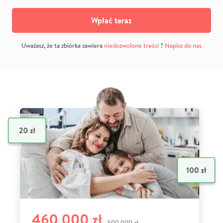
Wpłać teraz
Uważasz, że ta zbiórka zawiera
niedozwolone treści
?
Napisz do nas