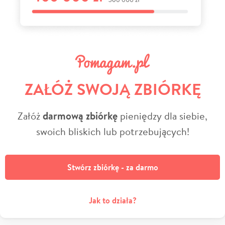
ZAŁÓŻ SWOJĄ ZBIÓRKĘ
Załóż
darmową zbiórkę
pieniędzy dla siebie,
swoich bliskich lub potrzebujących!
Stwórz zbiórkę - za darmo
Jak to działa?