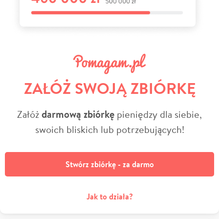
ZAŁÓŻ SWOJĄ ZBIÓRKĘ
Załóż
darmową zbiórkę
pieniędzy dla siebie,
swoich bliskich lub potrzebujących!
Stwórz zbiórkę - za darmo
Jak to działa?