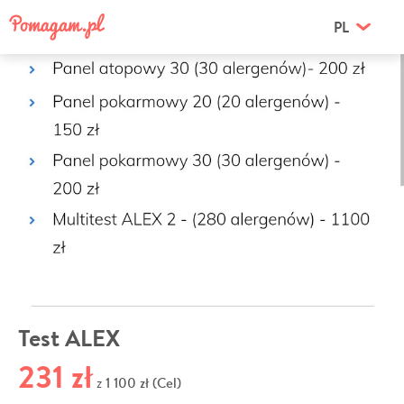
PL
Test ALEX
231 zł
1 100 zł (Cel)
z