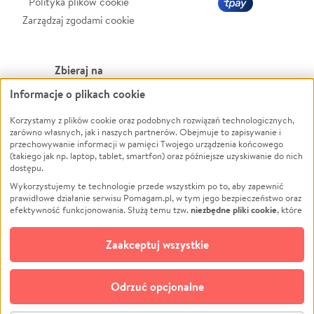
Polityka plików cookie
Zarządzaj zgodami cookie
Zbieraj na
Informacje o plikach cookie
Leczenie
LGBTQ+
Zwierzęta
Powódź
Korzystamy z plików cookie oraz podobnych rozwiązań technologicznych,
zarówno własnych, jak i naszych partnerów. Obejmuje to zapisywanie i
Pożar
Wichura
przechowywanie informacji w pamięci Twojego urządzenia końcowego
(takiego jak np. laptop, tablet, smartfon) oraz późniejsze uzyskiwanie do nich
Ukraina
NGO
dostępu.
Sport
Religia
Wykorzystujemy te technologie przede wszystkim po to, aby zapewnić
Pomoc Finansowa
Edukacja
prawidłowe działanie serwisu Pomagam.pl, w tym jego bezpieczeństwo oraz
niezbędne pliki cookie
efektywność funkcjonowania. Służą temu tzw.
, które
Projekty
Podróż
pozostają zawsze aktywne.
Dowiedz się więcej
Pogrzeb
Impreza
opcjonalnych plików cookie
Dodatkowo, używamy
oraz podobnych
Zaakceptuj wszystkie
Społeczność lokalna
Ochrona środowiska
technologii do celów analitycznych i retargetingowych. Możesz wyrazić
zgodę na ich stosowanie lub jej odmówić. W dowolnym momencie masz
Kultura
Biznes
możliwość zmiany swoich preferencji na stronie „Zarządzaj zgodami cookie”,
Odrzuć opcjonalne
Polski
do której link znajdziesz w stopce serwisu Pomagam.pl. Opcjonalne pliki
cookie wykorzystywane są w następujących celach: