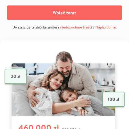
Wpłać teraz
Uważasz, że ta zbiórka zawiera
niedozwolone treści
?
Napisz do nas