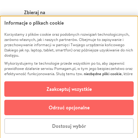
Zbieraj na
Informacje o plikach cookie
Leczenie
LGBTQ+
Zwierzęta
Powódź
Korzystamy z plików cookie oraz podobnych rozwiązań technologicznych,
zarówno własnych, jak i naszych partnerów. Obejmuje to zapisywanie i
Pożar
Wichura
przechowywanie informacji w pamięci Twojego urządzenia końcowego
(takiego jak np. laptop, tablet, smartfon) oraz późniejsze uzyskiwanie do nich
Ukraina
NGO
dostępu.
Sport
Religia
Wykorzystujemy te technologie przede wszystkim po to, aby zapewnić
Pomoc Finansowa
Edukacja
prawidłowe działanie serwisu Pomagam.pl, w tym jego bezpieczeństwo oraz
niezbędne pliki cookie
efektywność funkcjonowania. Służą temu tzw.
, które
Projekty
Podróż
pozostają zawsze aktywne.
Dowiedz się więcej
Pogrzeb
Impreza
opcjonalnych plików cookie
Dodatkowo, używamy
oraz podobnych
Zaakceptuj wszystkie
Społeczność lokalna
Ochrona środowiska
technologii do celów analitycznych i retargetingowych. Możesz wyrazić
zgodę na ich stosowanie lub jej odmówić. W dowolnym momencie masz
Kultura
Biznes
możliwość zmiany swoich preferencji na stronie „Zarządzaj zgodami cookie”,
Odrzuć opcjonalne
Polski
do której link znajdziesz w stopce serwisu Pomagam.pl. Opcjonalne pliki
cookie wykorzystywane są w następujących celach:
© CROWDING SP. Z O.O.
Analityka
– używamy tzw. plików cookie analitycznych, aby usprawniać
Dostosuj wybór
działanie serwisu Pomagam.pl. Dzięki nim możemy zrozumieć, jak
użytkownicy korzystają z naszego serwisu – skąd trafiają do serwisu, jak
Stwórz zbiórkę - za darmo
długo z niego korzystają i jak się po nim poruszają. Pozwala nam to na