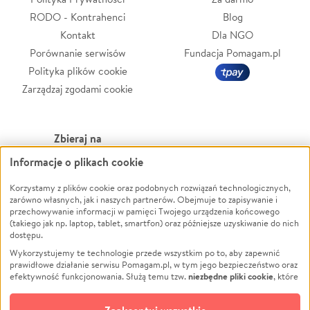
RODO - Kontrahenci
Blog
Kontakt
Dla NGO
Porównanie serwisów
Fundacja Pomagam.pl
Polityka plików cookie
Zarządzaj zgodami cookie
Zbieraj na
Informacje o plikach cookie
Leczenie
LGBTQ+
Zwierzęta
Powódź
Korzystamy z plików cookie oraz podobnych rozwiązań technologicznych,
zarówno własnych, jak i naszych partnerów. Obejmuje to zapisywanie i
Pożar
Wichura
przechowywanie informacji w pamięci Twojego urządzenia końcowego
(takiego jak np. laptop, tablet, smartfon) oraz późniejsze uzyskiwanie do nich
Ukraina
NGO
dostępu.
Sport
Religia
Wykorzystujemy te technologie przede wszystkim po to, aby zapewnić
Pomoc Finansowa
Edukacja
prawidłowe działanie serwisu Pomagam.pl, w tym jego bezpieczeństwo oraz
niezbędne pliki cookie
efektywność funkcjonowania. Służą temu tzw.
, które
Projekty
Podróż
pozostają zawsze aktywne.
Dowiedz się więcej
Pogrzeb
Impreza
opcjonalnych plików cookie
Dodatkowo, używamy
oraz podobnych