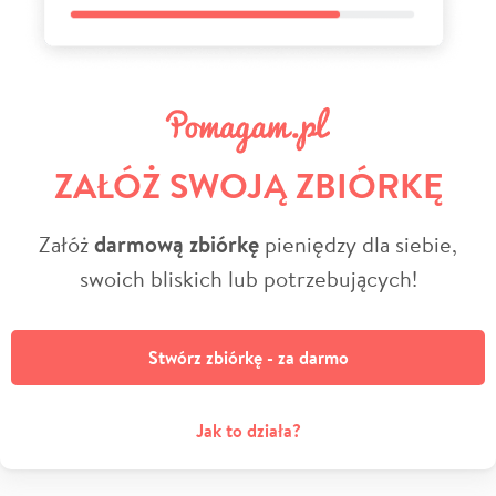
ZAŁÓŻ SWOJĄ ZBIÓRKĘ
Załóż
darmową zbiórkę
pieniędzy dla siebie,
swoich bliskich lub potrzebujących!
Stwórz zbiórkę - za darmo
Jak to działa?