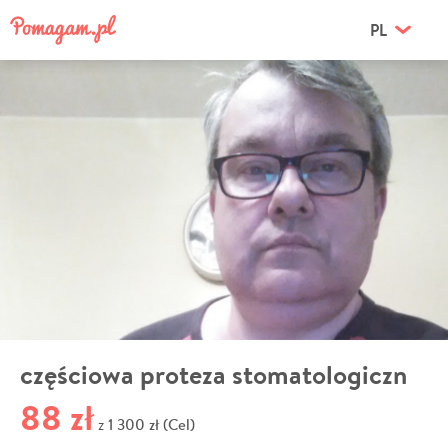
PL
częściowa proteza stomatologiczn
88 zł
1 300 zł (Cel)
z