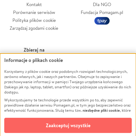
Kontakt
Dla NGO
Porównanie serwisów
Fundacja Pomagam.pl
Polityka plików cookie
Zarządzaj zgodami cookie
Zbieraj na
Informacje o plikach cookie
Leczenie
LGBTQ+
Zwierzęta
Powódź
Korzystamy z plików cookie oraz podobnych rozwiązań technologicznych,
zarówno własnych, jak i naszych partnerów. Obejmuje to zapisywanie i
Pożar
Wichura
przechowywanie informacji w pamięci Twojego urządzenia końcowego
(takiego jak np. laptop, tablet, smartfon) oraz późniejsze uzyskiwanie do nich
Ukraina
NGO
dostępu.
Sport
Religia
Wykorzystujemy te technologie przede wszystkim po to, aby zapewnić
Pomoc Finansowa
Edukacja
prawidłowe działanie serwisu Pomagam.pl, w tym jego bezpieczeństwo oraz
niezbędne pliki cookie
efektywność funkcjonowania. Służą temu tzw.
, które
Projekty
Podróż
pozostają zawsze aktywne.
Dowiedz się więcej
Pogrzeb
Impreza
opcjonalnych plików cookie
Dodatkowo, używamy
oraz podobnych
Zaakceptuj wszystkie
Społeczność lokalna
Ochrona środowiska
technologii do celów analitycznych i retargetingowych. Możesz wyrazić
zgodę na ich stosowanie lub jej odmówić. W dowolnym momencie masz
Kultura
Biznes