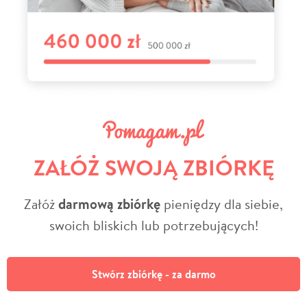
ZAŁÓŻ SWOJĄ ZBIÓRKĘ
Załóż
darmową zbiórkę
pieniędzy dla siebie,
swoich bliskich lub potrzebujących!
Stwórz zbiórkę - za darmo