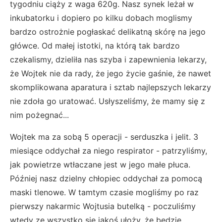
tygodniu ciąży z waga 620g. Nasz synek leżał w
inkubatorku i dopiero po kilku dobach moglismy
bardzo ostrożnie pogłaskać delikatną skórę na jego
główce. Od małej istotki, na którą tak bardzo
czekalismy, dzieliła nas szyba i zapewnienia lekarzy,
że Wojtek nie da rady, że jego życie gaśnie, że nawet
skomplikowana aparatura i sztab najlepszych lekarzy
nie zdoła go uratować. Usłyszeliśmy, że mamy się z
nim pożegnać...
Wojtek ma za sobą 5 operacji - serduszka i jelit. 3
miesiące oddychał za niego respirator - patrzyliśmy,
jak powietrze wtłaczane jest w jego małe płuca.
Później nasz dzielny chłopiec oddychał za pomocą
maski tlenowe. W tamtym czasie mogliśmy po raz
pierwszy nakarmic Wojtusia butelką - poczuliśmy
wtedy ze wszystko się jakoś ułoży, że będzie