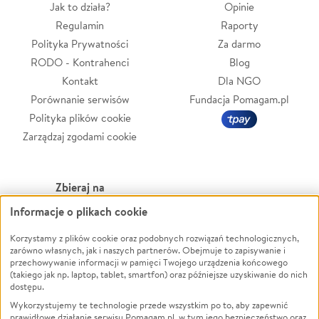
Jak to działa?
Opinie
Regulamin
Raporty
Polityka Prywatności
Za darmo
RODO - Kontrahenci
Blog
Kontakt
Dla NGO
Porównanie serwisów
Fundacja Pomagam.pl
Polityka plików cookie
Zarządzaj zgodami cookie
Zbieraj na
Informacje o plikach cookie
Leczenie
LGBTQ+
Zwierzęta
Powódź
Korzystamy z plików cookie oraz podobnych rozwiązań technologicznych,
zarówno własnych, jak i naszych partnerów. Obejmuje to zapisywanie i
Pożar
Wichura
przechowywanie informacji w pamięci Twojego urządzenia końcowego
(takiego jak np. laptop, tablet, smartfon) oraz późniejsze uzyskiwanie do nich
Ukraina
NGO
dostępu.
Sport
Religia
Wykorzystujemy te technologie przede wszystkim po to, aby zapewnić
Pomoc Finansowa
Edukacja
prawidłowe działanie serwisu Pomagam.pl, w tym jego bezpieczeństwo oraz