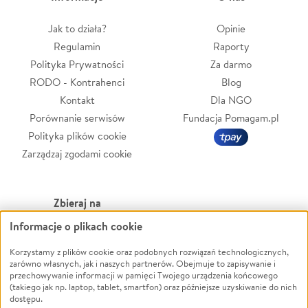
Jak to działa?
Opinie
Regulamin
Raporty
Polityka Prywatności
Za darmo
RODO - Kontrahenci
Blog
Kontakt
Dla NGO
Porównanie serwisów
Fundacja Pomagam.pl
Polityka plików cookie
Zarządzaj zgodami cookie
Zbieraj na
Informacje o plikach cookie
Leczenie
LGBTQ+
Zwierzęta
Powódź
Korzystamy z plików cookie oraz podobnych rozwiązań technologicznych,
zarówno własnych, jak i naszych partnerów. Obejmuje to zapisywanie i
Pożar
Wichura
przechowywanie informacji w pamięci Twojego urządzenia końcowego
(takiego jak np. laptop, tablet, smartfon) oraz późniejsze uzyskiwanie do nich
Ukraina
NGO
dostępu.
Sport
Religia