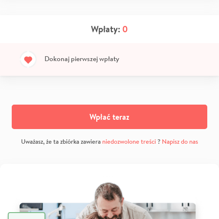
Wpłaty:
0
Dokonaj pierwszej wpłaty
Wpłać teraz
Uważasz, że ta zbiórka zawiera
niedozwolone treści
?
Napisz do nas