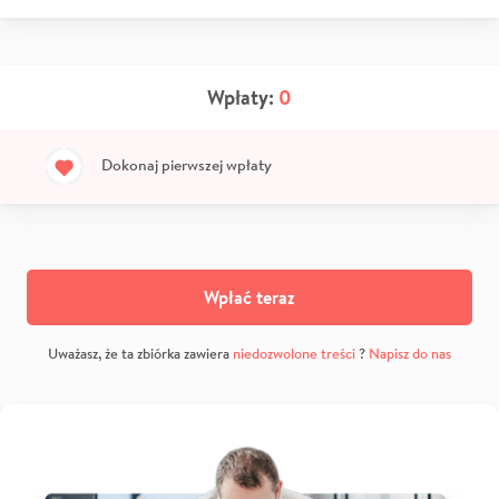
Wpłaty:
0
Dokonaj pierwszej wpłaty
Wpłać teraz
Uważasz, że ta zbiórka zawiera
niedozwolone treści
?
Napisz do nas