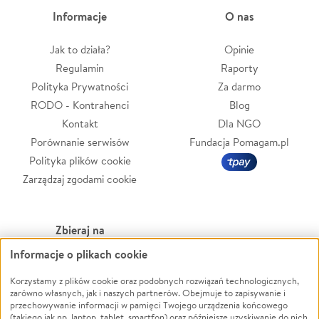
Informacje
O nas
Jak to działa?
Opinie
Regulamin
Raporty
Polityka Prywatności
Za darmo
RODO - Kontrahenci
Blog
Kontakt
Dla NGO
Porównanie serwisów
Fundacja Pomagam.pl
Polityka plików cookie
Zarządzaj zgodami cookie
Zbieraj na
Informacje o plikach cookie
Leczenie
LGBTQ+
Zwierzęta
Powódź
Korzystamy z plików cookie oraz podobnych rozwiązań technologicznych,
zarówno własnych, jak i naszych partnerów. Obejmuje to zapisywanie i
Pożar
Wichura
przechowywanie informacji w pamięci Twojego urządzenia końcowego
(takiego jak np. laptop, tablet, smartfon) oraz późniejsze uzyskiwanie do nich
Ukraina
NGO