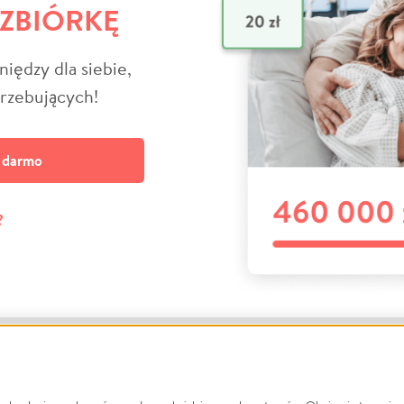
 ZBIÓRKĘ
niędzy dla siebie,
trzebujących!
a darmo
?