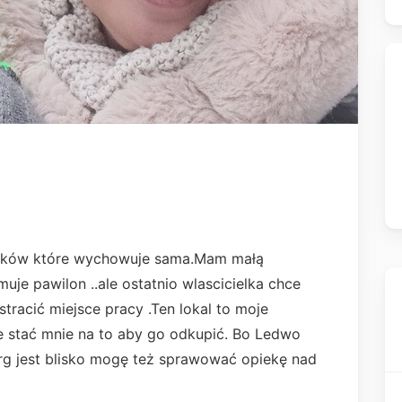
ciaków które wychowuje sama.Mam małą
muje pawilon ..ale ostatnio wlascicielka chce
tracić miejsce pracy .Ten lokal to moje
ie stać mnie na to aby go odkupić. Bo Ledwo
arg jest blisko mogę też sprawować opiekę nad