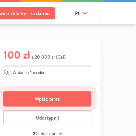
wórz zbiórkę - za darmo
PL
100 zł
20 000 zł (Cel)
z
1 osoba
Wpłaciła
Wpłać teraz
Udostępnij
21
udostępnień