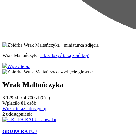
Wrak Maltańczyka
Jak założyć taką zbiórkę?
Wpłać teraz
Wrak Maltańczyka
3 129 zł
z
4 700 zł (Cel)
Wpłaciło
81 osób
Wpłać teraz
Udostępnij
2
udostępnienia
GRUPA RATUJ