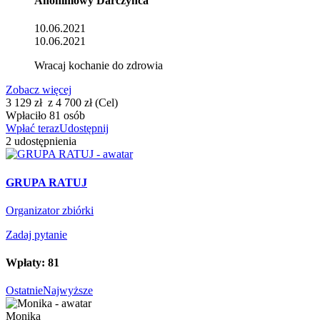
Anonimowy Darczyńca
10.06.2021
10.06.2021
Wracaj kochanie do zdrowia
Zobacz więcej
3 129 zł
z
4 700 zł (Cel)
Wpłaciło
81 osób
Wpłać teraz
Udostępnij
2
udostępnienia
GRUPA RATUJ
Organizator zbiórki
Zadaj pytanie
Wpłaty:
81
Ostatnie
Najwyższe
Monika