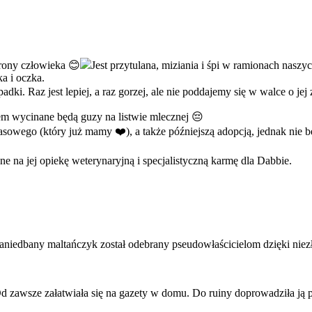
trony człowieka 😊
Jest przytulana, miziania i śpi w ramionach nasz
ka i oczka.
adki. Raz jest lepiej, a raz gorzej, ale nie poddajemy się w walce o jej
zem wycinane będą guzy na listwie mlecznej 😔
sowego (który już mamy ❤️), a także późniejszą adopcją, jednak nie bę
e na jej opiekę weterynaryjną i specjalistyczną karmę dla Dabbie.
niedbany maltańczyk został odebrany pseudowłaścicielom dzięki niezł
 zawsze załatwiała się na gazety w domu. Do ruiny doprowadziła ją pop