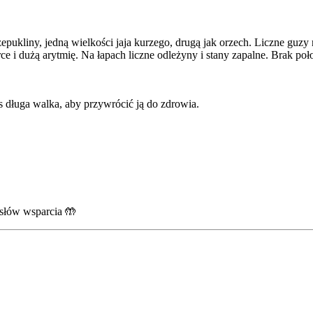
zepukliny, jedną wielkości jaja kurzego, drugą jak orzech. Liczne guz
e i dużą arytmię. Na łapach liczne odleżyny i stany zapalne. Brak po
s długa walka, aby przywrócić ją do zdrowia.
słów wsparcia 🤲