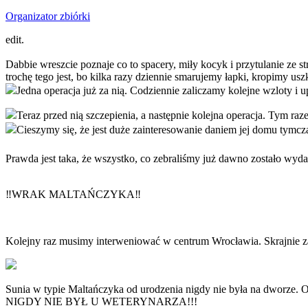
Organizator zbiórki
edit.
Dabbie wreszcie poznaje co to spacery, miły kocyk i przytulanie ze s
trochę tego jest, bo kilka razy dziennie smarujemy łapki, kropimy usz
Jedna operacja już za nią. Codziennie zaliczamy kolejne wzloty i up
Teraz przed nią szczepienia, a następnie kolejna operacja. Tym ra
Cieszymy się, że jest duże zainteresowanie daniem jej domu tymcza
Prawda jest taka, że wszystko, co zebraliśmy już dawno zostało wydan
‼️WRAK MALTAŃCZYKA‼️
Kolejny raz musimy interweniować w centrum Wrocławia. Skrajnie za
Sunia w typie Maltańczyka od urodzenia nigdy nie była na dworze. Od
NIGDY NIE BYŁ U WETERYNARZA!!!