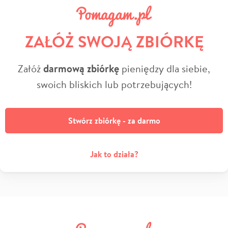
ZAŁÓŻ SWOJĄ ZBIÓRKĘ
Załóż
darmową zbiórkę
pieniędzy dla siebie,
swoich bliskich lub potrzebujących!
Stwórz zbiórkę - za darmo
Jak to działa?