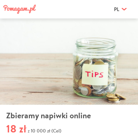
PL
Zbieramy napiwki online
18 zł
10 000 zł (Cel)
z