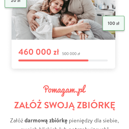
ZAŁÓŻ SWOJĄ ZBIÓRKĘ
Załóż
darmową zbiórkę
pieniędzy dla siebie,
swoich bliskich lub potrzebujących!