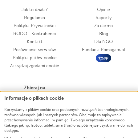
Jak to działa?
Opinie
Regulamin
Raporty
Polityka Prywatności
Za darmo
RODO - Kontrahenci
Blog
Kontakt
Dla NGO
Porównanie serwisów
Fundacja Pomagam.pl
Polityka plików cookie
Zarządzaj zgodami cookie
Zbieraj na
Informacje o plikach cookie
Leczenie
LGBTQ+
Zwierzęta
Powódź
Korzystamy z plików cookie oraz podobnych rozwiązań technologicznych,
zarówno własnych, jak i naszych partnerów. Obejmuje to zapisywanie i
Pożar
Wichura
przechowywanie informacji w pamięci Twojego urządzenia końcowego
(takiego jak np. laptop, tablet, smartfon) oraz późniejsze uzyskiwanie do nich
Ukraina
NGO
dostępu.
Sport
Religia