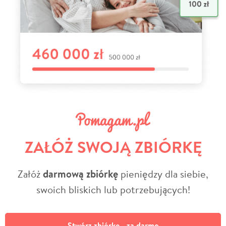
ZAŁÓŻ SWOJĄ ZBIÓRKĘ
Załóż
darmową zbiórkę
pieniędzy dla siebie,
swoich bliskich lub potrzebujących!
Stwórz zbiórkę - za darmo