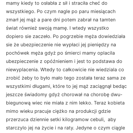
mamy kiedy to osłabła z sił i straciła cheć do
wszystkiego. Po czym nagle po paru miesiącach
zmarł jej mąż a pare dni potem zabrał na tamten
świat również swoją mamę. I wtedy wszystko
dopiero sie zaczeło. Po pogrzebie męża dowiedziała
sie że ubezpieczenie nie wypłaci jej pieniędzy na
pochówek męża gdyż po śmierci mamy oplacila
ubezpieczenie z opóźnieniem i jest to podstawa do
niewyplacenia. Wtedy to całkowicie nie wiedziala co
zrobić żeby to było mało tego została teraz sama ze
wszystkimi długami, które to jej mąż zaciągnął bedąc
jeszcze świadomy gdyż chorował na chorobę dwu-
biegunową wiec nie miała z nim lekko. Teraz kobieta
mimo wieku pracuje ciężko na produkcji gdzie
przerzuca dziennie setki kilogramow cebuli, aby
starczylo jej na życie i na raty. Jedyne o czym ciągle