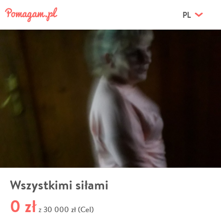
PL
Wszystkimi siłami
0 zł
30 000 zł (Cel)
z