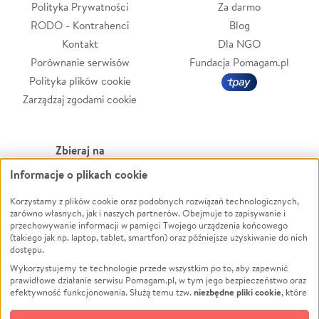
Polityka Prywatności
Za darmo
RODO - Kontrahenci
Blog
Kontakt
Dla NGO
Porównanie serwisów
Fundacja Pomagam.pl
Polityka plików cookie
Zarządzaj zgodami cookie
Zbieraj na
Informacje o plikach cookie
Leczenie
LGBTQ+
Zwierzęta
Powódź
Korzystamy z plików cookie oraz podobnych rozwiązań technologicznych,
zarówno własnych, jak i naszych partnerów. Obejmuje to zapisywanie i
Pożar
Wichura
przechowywanie informacji w pamięci Twojego urządzenia końcowego
(takiego jak np. laptop, tablet, smartfon) oraz późniejsze uzyskiwanie do nich
Ukraina
NGO
dostępu.
Sport
Religia
Wykorzystujemy te technologie przede wszystkim po to, aby zapewnić
Pomoc Finansowa
Edukacja
prawidłowe działanie serwisu Pomagam.pl, w tym jego bezpieczeństwo oraz
niezbędne pliki cookie
efektywność funkcjonowania. Służą temu tzw.
, które
Projekty
Podróż
pozostają zawsze aktywne.
Dowiedz się więcej
Pogrzeb
Impreza