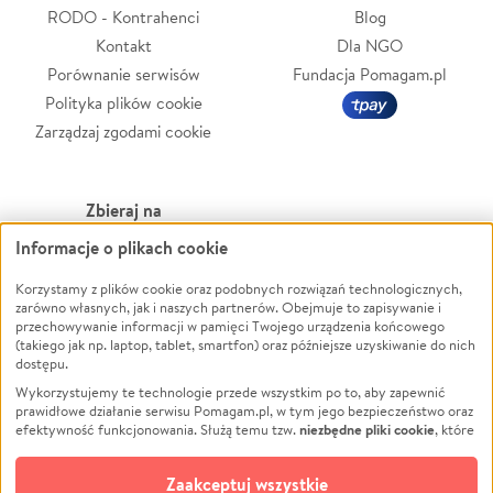
RODO - Kontrahenci
Blog
Kontakt
Dla NGO
Porównanie serwisów
Fundacja Pomagam.pl
Polityka plików cookie
Zarządzaj zgodami cookie
Zbieraj na
Informacje o plikach cookie
Leczenie
LGBTQ+
Zwierzęta
Powódź
Korzystamy z plików cookie oraz podobnych rozwiązań technologicznych,
zarówno własnych, jak i naszych partnerów. Obejmuje to zapisywanie i
Pożar
Wichura
przechowywanie informacji w pamięci Twojego urządzenia końcowego
(takiego jak np. laptop, tablet, smartfon) oraz późniejsze uzyskiwanie do nich
Ukraina
NGO
dostępu.
Sport
Religia
Wykorzystujemy te technologie przede wszystkim po to, aby zapewnić
Pomoc Finansowa
Edukacja
prawidłowe działanie serwisu Pomagam.pl, w tym jego bezpieczeństwo oraz
niezbędne pliki cookie
efektywność funkcjonowania. Służą temu tzw.
, które
Projekty
Podróż
pozostają zawsze aktywne.
Dowiedz się więcej
Pogrzeb
Impreza
opcjonalnych plików cookie
Dodatkowo, używamy
oraz podobnych
Zaakceptuj wszystkie
Społeczność lokalna
Ochrona środowiska