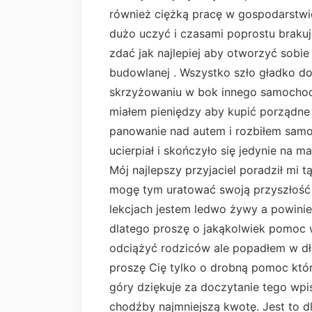
również ciężką pracę w gospodarstwie
dużo uczyć i czasami poprostu brakuje
zdać jak najlepiej aby otworzyć sobie 
budowlanej . Wszystko szło gładko dopó
skrzyżowaniu w bok innego samochodu 
miałem pieniędzy aby kupić porządn
panowanie nad autem i rozbiłem samoc
ucierpiał i skończyło się jedynie na ma
Mój najlepszy przyjaciel poradził mi t
mogę tym uratować swoją przyszłość ,
lekcjach jestem ledwo żywy a powini
dlatego proszę o jakąkolwiek pomoc w 
odciążyć rodziców ale popadłem w dłu
proszę Cię tylko o drobną pomoc któ
góry dziękuje za doczytanie tego wpi
chodźby najmniejszą kwotę. Jest to d