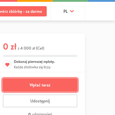
wórz zbiórkę - za darmo
PL
0 zł
4 000 zł (Cel)
z
Dokonaj pierwszej wpłaty.
Każda złotówka się liczy.
Wpłać teraz
Udostępnij
0
udostępnień