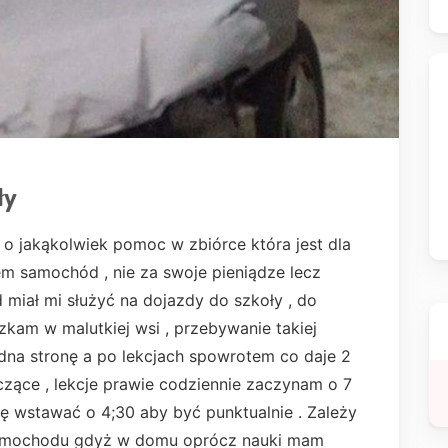
ły
 o jakąkolwiek pomoc w zbiórce która jest dla
em samochód , nie za swoje pieniądze lecz
miał mi służyć na dojazdy do szkoły , do
kam w malutkiej wsi , przebywanie takiej
dna stronę a po lekcjach spowrotem co daje 2
czące , lekcje prawie codziennie zaczynam o 7
ę wstawać o 4;30 aby być punktualnie . Zależy
samochodu gdyż w domu oprócz nauki mam