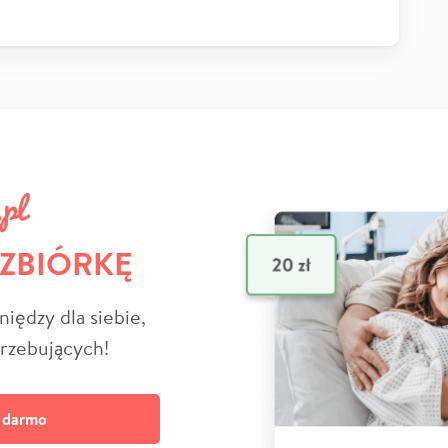
 ZBIÓRKĘ
niędzy dla siebie,
trzebujących!
a darmo