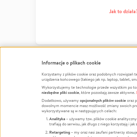
Jak to działa
Informacje o plikach cookie
Korzystamy z plików cookie oraz podobnych rozwiązań t
Infor
urządzenia końcowego (takiego jak np. laptop, tablet, sm
Wykorzystujemy te technologie przede wszystkim po to,
Jak to 
niezbędne pliki cookie
, które pozostają zawsze aktywne.
Facebook
Twitter
Instagram
Regula
opcjonalnych plików cookie
Dodatkowo, używamy
oraz p
dowolnym momencie masz możliwość zmiany swoich prefere
Polity
LinkedIn
TikTok
Youtube
wykorzystywane są w następujących celach:
RODO -
Analityka
– używamy tzw. plików cookie analityczny
Kontak
trafiają do serwisu, jak długo z niego korzystają i j
Porówn
Retargeting
– my oraz nasi zaufani partnerzy stosu