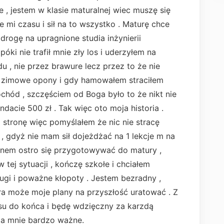
 , jestem w klasie maturalnej wiec muszę się
 mi czasu i sił na to wszystko . Maturę chce
drogę na upragnione studia inżynierii
ki nie trafił mnie zły los i uderzyłem na
, nie przez brawure lecz przez to że nie
e zimowe opony i gdy hamowałem straciłem
hód , szczęściem od Boga było to że nikt nie
ndacie 500 zł . Tak więc oto moja historia .
ą stronę więc pomyślałem że nic nie stracę
 gdyż nie mam sił dojeżdżać na 1 lekcje m na
enem ostro się przygotowywać do matury ,
tej sytuacji , kończę szkołe i chciałem
gi i poważne kłopoty . Jestem bezradny ,
ra może moje plany na przyszłość uratować . Z
su do końca i będę wdzięczny za karzdą
la mnie bardzo ważne.