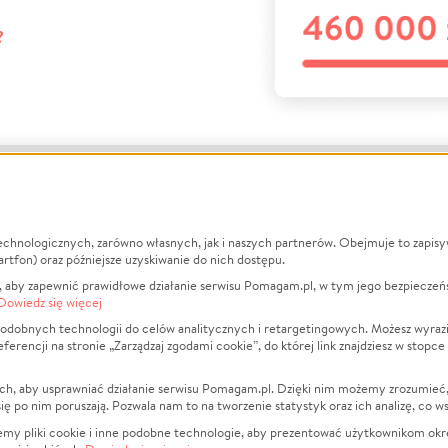
?
echnologicznych, zarówno własnych, jak i naszych partnerów. Obejmuje to zapis
macje
O nas
Zbieraj n
artfon) oraz późniejsze uzyskiwanie do nich dostępu.
 aby zapewnić prawidłowe działanie serwisu Pomagam.pl, w tym jego bezpieczeń
działa?
Opinie
Leczenie
Dowiedz się więcej
min
Raporty
Zwierzęta
odobnych technologii do celów analitycznych i retargetingowych. Możesz wyrazi
ncji na stronie „Zarządzaj zgodami cookie”, do której link znajdziesz w stopce
ka Prywatności
Za darmo
Pożar
 Kontrahenci
Blog
Ukraina
ch, aby usprawniać działanie serwisu Pomagam.pl. Dzięki nim możemy zrozumieć, j
t
Dla NGO
Sport
ak się po nim poruszają. Pozwala nam to na tworzenie statystyk oraz ich analizę, co w
anie serwisów
Fundacja Pomagam.pl
Pomoc Fi
jemy pliki cookie i inne podobne technologie, aby prezentować użytkownikom okr