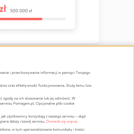
ywanie i przechowywanie informacji w pamięci Twojego
a
stwo oraz efektywność funkcjonowania. Służą temu tzw.
LGBTQ+
Powódź
ć zgodę na ich stosowanie lub jej odmówić. W
 serwisu Pomagam.pl. Opcjonalne pliki cookie
Wichura
NGO
ak użytkownicy korzystają z naszego serwisu – skąd
Religia
spiera dalszy rozwój serwisu.
Dowiedz się więcej
nansowa
Edukacja
eślone, w tym spersonalizowane komunikaty i treści