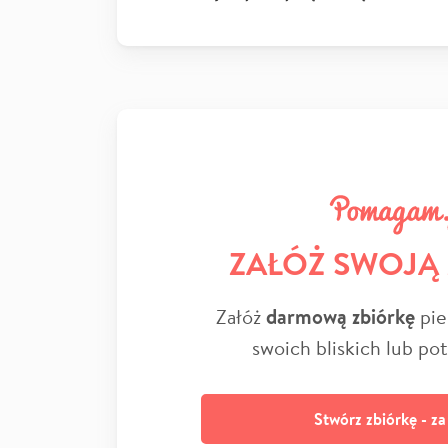
ZAŁÓŻ SWOJĄ
Załóż
darmową zbiórkę
pie
swoich bliskich lub po
Stwórz zbiórkę - z