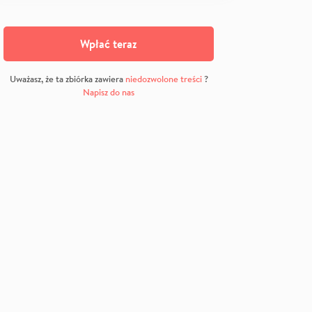
Wpłać teraz
Uważasz, że ta zbiórka zawiera
niedozwolone treści
?
Napisz do nas