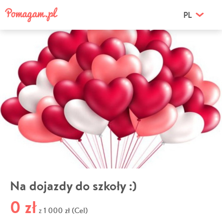
PL
Na dojazdy do szkoły :)
0 zł
1 000 zł (Cel)
z