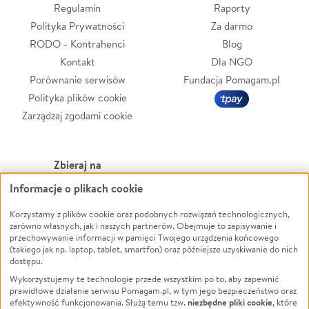
Regulamin
Raporty
Polityka Prywatności
Za darmo
RODO - Kontrahenci
Blog
Kontakt
Dla NGO
Porównanie serwisów
Fundacja Pomagam.pl
Polityka plików cookie
Zarządzaj zgodami cookie
Zbieraj na
Informacje o plikach cookie
Leczenie
LGBTQ+
Zwierzęta
Powódź
Korzystamy z plików cookie oraz podobnych rozwiązań technologicznych,
zarówno własnych, jak i naszych partnerów. Obejmuje to zapisywanie i
Pożar
Wichura
przechowywanie informacji w pamięci Twojego urządzenia końcowego
(takiego jak np. laptop, tablet, smartfon) oraz późniejsze uzyskiwanie do nich
Ukraina
NGO
dostępu.
Sport
Religia
Wykorzystujemy te technologie przede wszystkim po to, aby zapewnić
Pomoc Finansowa
Edukacja
prawidłowe działanie serwisu Pomagam.pl, w tym jego bezpieczeństwo oraz
niezbędne pliki cookie
efektywność funkcjonowania. Służą temu tzw.
, które
Projekty
Podróż