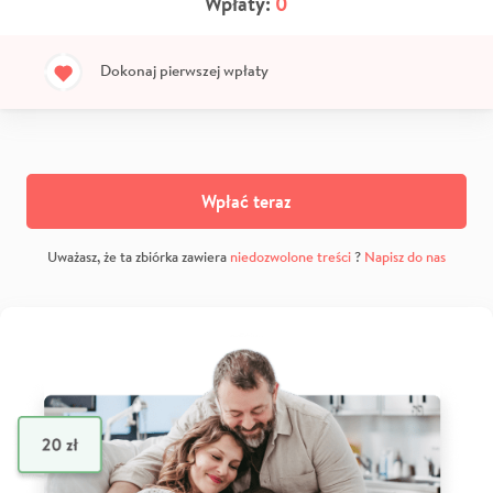
Wpłaty:
0
Dokonaj pierwszej wpłaty
Wpłać teraz
Uważasz, że ta zbiórka zawiera
niedozwolone treści
?
Napisz do nas