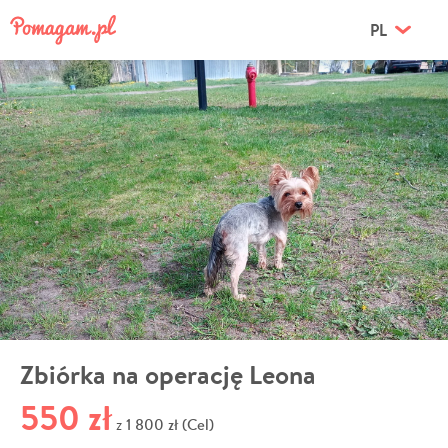
PL
Zbiórka na operację Leona
550 zł
1 800 zł (Cel)
z