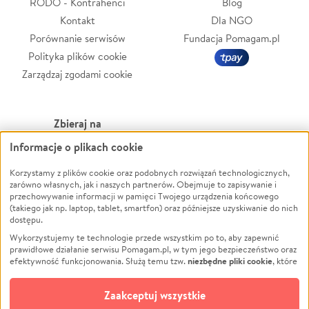
RODO - Kontrahenci
Blog
Kontakt
Dla NGO
Porównanie serwisów
Fundacja Pomagam.pl
Polityka plików cookie
Zarządzaj zgodami cookie
Zbieraj na
Informacje o plikach cookie
Leczenie
LGBTQ+
Zwierzęta
Powódź
Korzystamy z plików cookie oraz podobnych rozwiązań technologicznych,
zarówno własnych, jak i naszych partnerów. Obejmuje to zapisywanie i
Pożar
Wichura
przechowywanie informacji w pamięci Twojego urządzenia końcowego
(takiego jak np. laptop, tablet, smartfon) oraz późniejsze uzyskiwanie do nich
Ukraina
NGO
dostępu.
Sport
Religia
Wykorzystujemy te technologie przede wszystkim po to, aby zapewnić
Pomoc Finansowa
Edukacja
prawidłowe działanie serwisu Pomagam.pl, w tym jego bezpieczeństwo oraz
niezbędne pliki cookie
efektywność funkcjonowania. Służą temu tzw.
, które
Projekty
Podróż
pozostają zawsze aktywne.
Dowiedz się więcej
Pogrzeb
Impreza
opcjonalnych plików cookie
Dodatkowo, używamy
oraz podobnych
Zaakceptuj wszystkie
Społeczność lokalna
Ochrona środowiska
technologii do celów analitycznych i retargetingowych. Możesz wyrazić