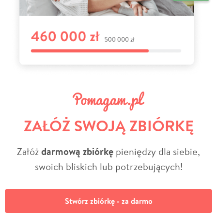
ZAŁÓŻ SWOJĄ ZBIÓRKĘ
Załóż
darmową zbiórkę
pieniędzy dla siebie,
swoich bliskich lub potrzebujących!
Stwórz zbiórkę - za darmo