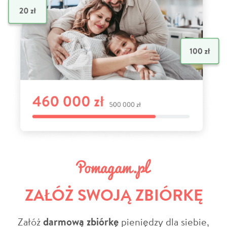
ZAŁÓŻ SWOJĄ ZBIÓRKĘ
Załóż
darmową zbiórkę
pieniędzy dla siebie,