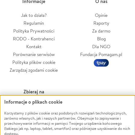
Informacje
O nas
Jak to działa?
Opinie
Regulamin
Raporty
Polityka Prywatności
Za darmo
RODO - Kontrahenci
Blog
Kontakt
Dla NGO
Porównanie serwisów
Fundacja Pomagam.pl
Polityka plików cookie
Zarządzaj zgodami cookie
Zbieraj na
Informacje o plikach cookie
Leczenie
LGBTQ+
Zwierzęta
Powódź
Korzystamy z plików cookie oraz podobnych rozwiązań technologicznych,
zarówno własnych, jak i naszych partnerów. Obejmuje to zapisywanie i
Pożar
Wichura
przechowywanie informacji w pamięci Twojego urządzenia końcowego
(takiego jak np. laptop, tablet, smartfon) oraz późniejsze uzyskiwanie do nich
Ukraina
NGO
dostępu.