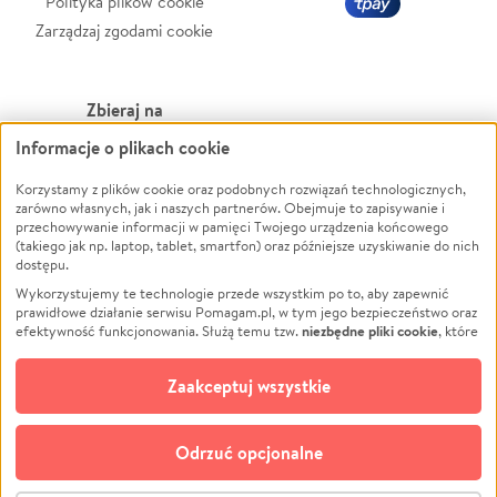
Polityka plików cookie
Zarządzaj zgodami cookie
Zbieraj na
Informacje o plikach cookie
Leczenie
LGBTQ+
Zwierzęta
Powódź
Korzystamy z plików cookie oraz podobnych rozwiązań technologicznych,
zarówno własnych, jak i naszych partnerów. Obejmuje to zapisywanie i
Pożar
Wichura
przechowywanie informacji w pamięci Twojego urządzenia końcowego
(takiego jak np. laptop, tablet, smartfon) oraz późniejsze uzyskiwanie do nich
Ukraina
NGO
dostępu.
Sport
Religia
Wykorzystujemy te technologie przede wszystkim po to, aby zapewnić
Pomoc Finansowa
Edukacja
prawidłowe działanie serwisu Pomagam.pl, w tym jego bezpieczeństwo oraz
niezbędne pliki cookie
efektywność funkcjonowania. Służą temu tzw.
, które
Projekty
Podróż
pozostają zawsze aktywne.
Dowiedz się więcej
Pogrzeb
Impreza
opcjonalnych plików cookie
Dodatkowo, używamy
oraz podobnych
Zaakceptuj wszystkie
Społeczność lokalna
Ochrona środowiska
technologii do celów analitycznych i retargetingowych. Możesz wyrazić
zgodę na ich stosowanie lub jej odmówić. W dowolnym momencie masz
Kultura
Biznes
możliwość zmiany swoich preferencji na stronie „Zarządzaj zgodami cookie”,
Odrzuć opcjonalne
Polski
do której link znajdziesz w stopce serwisu Pomagam.pl. Opcjonalne pliki
cookie wykorzystywane są w następujących celach: