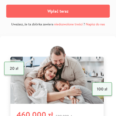
Wpłać teraz
Uważasz, że ta zbiórka zawiera
niedozwolone treści
?
Napisz do nas