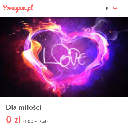
PL
Dla miłości
0 zł
800 zł (Cel)
z