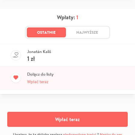
Wpłaty:
1
OSTATNIE
NAJWYŻSZE
Jonatán Kališ
1
zł
Dołącz do listy
Wpłać teraz
Wpłać teraz
Uważasz, że ta zbiórka zawiera
niedozwolone treści
?
Napisz do nas